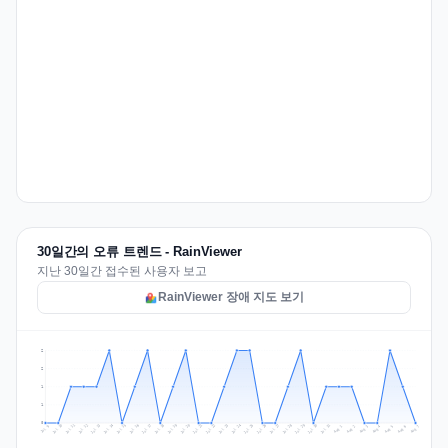
30일간의 오류 트렌드 - RainViewer
지난 30일간 접수된 사용자 보고
RainViewer 장애 지도 보기
2
2
1
1
0
Jul 16
Jul 19
Jul 22
Jul 25
Jul 12
Jul 15
Jul 28
Jul 31
Jul 18
Jul 21
Jul 24
Jul 11
Jul 14
Jul 27
Jul 30
Jul 17
Jul 20
Jul 23
Jul 10
Jul 13
Jul 26
Jul 29
Aug 2
Aug 5
Aug 1
Aug 4
Jul 9
Aug 7
Aug 3
Aug 6