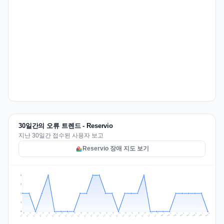
30일간의 오류 트렌드 - Reservio
지난 30일간 접수된 사용자 보고
Reservio 장애 지도 보기
2
2
1
1
0
Jul 17
Jul 20
Jul 23
Jul 10
Jul 26
Jul 13
Jul 16
Jul 29
Jul 19
Jul 22
Jul 25
Jul 12
Jul 15
Jul 28
Jul 31
Jul 18
Jul 21
Jul 24
Jul 11
Jul 14
Jul 27
Jul 30
Aug 3
Aug 6
Aug 2
Aug 5
Aug 8
Aug 1
Aug 4
Aug 7