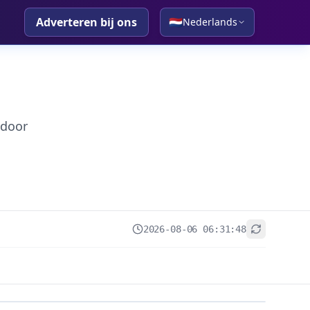
Adverteren bij ons
🇳🇱
Nederlands
 door
2026-08-06 06:31:48
+
−
Leaflet
|
© OpenStreetMap contributors