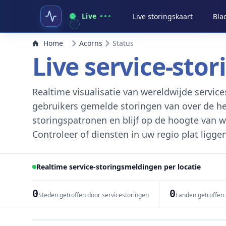
Live
Live storingskaart
Bla
Home
Acorns
Status
Live service-sto
Realtime visualisatie van wereldwijde servi
gebruikers gemelde storingen van over de h
storingspatronen en blijf op de hoogte van w
Controleer of diensten in uw regio plat liggen
Realtime service-storingsmeldingen per locatie
0
0
Steden getroffen door servicestoringen
Landen getroffen