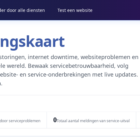
der door alle diensten
Test een website
ringskaart
cestoringen, internet downtime, websiteproblemen en
ele wereld. Bewaak servicebetrouwbaarheid, volg
ebsite- en service-onderbrekingen met live updates.
.
0
 door serviceproblemen
Totaal aantal meldingen van service-uitval