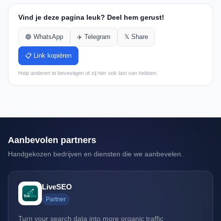
Vind je deze pagina leuk? Deel hem gerust!
🟢 WhatsApp
✈️ Telegram
𝕏 Share
📋 Link kopiëren
Help anderen te bevestigen of zij hier ook last van hebben.
Aanbevolen partners
Handgekozen bedrijven en diensten die we aanbevelen.
LiveSEO
Partner
Turn your search data into more organic traffic