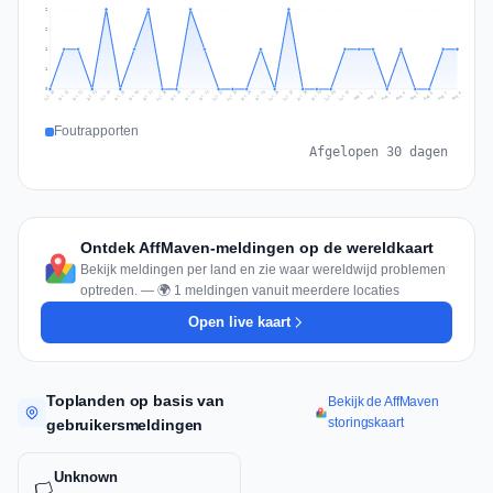
2
2
1
1
0
Jul 17
Jul 20
Jul 23
Jul 10
Jul 26
Jul 13
Jul 16
Jul 29
Jul 19
Jul 22
Jul 25
Jul 12
Jul 15
Jul 28
Jul 31
Jul 18
Jul 21
Jul 24
Jul 11
Jul 14
Jul 27
Jul 30
Aug 3
Aug 6
Aug 2
Aug 5
Aug 8
Aug 1
Aug 4
Aug 7
Foutrapporten
Afgelopen 30 dagen
Ontdek AffMaven-meldingen op de wereldkaart
Bekijk meldingen per land en zie waar wereldwijd problemen
optreden. — 🌍 1 meldingen vanuit meerdere locaties
Open live kaart
Toplanden op basis van
Bekijk de AffMaven
storingskaart
gebruikersmeldingen
Unknown
🏳️