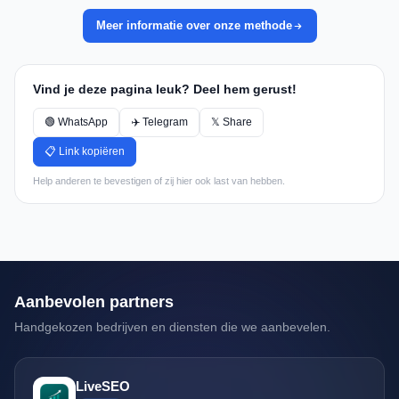
Meer informatie over onze methode
Vind je deze pagina leuk? Deel hem gerust!
🟢 WhatsApp
✈️ Telegram
𝕏 Share
📋 Link kopiëren
Help anderen te bevestigen of zij hier ook last van hebben.
Aanbevolen partners
Handgekozen bedrijven en diensten die we aanbevelen.
LiveSEO