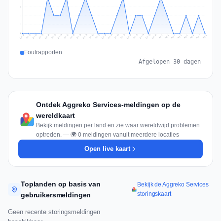
2
1
1
0
Jul 17
Jul 20
Jul 23
Jul 10
Jul 26
Jul 13
Jul 16
Jul 29
Jul 19
Jul 22
Jul 25
Jul 12
Jul 15
Jul 28
Jul 31
Jul 18
Jul 21
Jul 24
Jul 11
Jul 14
Jul 27
Jul 30
Aug 3
Aug 6
Aug 2
Aug 5
Aug 8
Aug 1
Aug 4
Aug 7
Foutrapporten
Afgelopen 30 dagen
Ontdek Aggreko Services-meldingen op de
wereldkaart
Bekijk meldingen per land en zie waar wereldwijd problemen
optreden. — 🌍 0 meldingen vanuit meerdere locaties
Open live kaart
Toplanden op basis van
Bekijk de Aggreko Services
storingskaart
gebruikersmeldingen
Geen recente storingsmeldingen