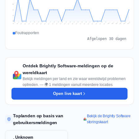
2
1
1
0
Jul 15
Jul 18
Jul 31
Jul 21
Jul 24
Jul 11
Jul 14
Jul 27
Jul 30
Jul 17
Jul 20
Jul 23
Jul 10
Jul 13
Jul 26
Jul 29
Jul 16
Jul 19
Jul 22
Jul 12
Jul 25
Jul 28
Aug 1
Aug 4
Jul 9
Aug 3
Jul 8
Aug 6
Aug 2
Aug 5
Foutrapporten
Afgelopen 30 dagen
Ontdek Brightly Software-meldingen op de
wereldkaart
Bekijk meldingen per land en zie waar wereldwijd problemen
optreden. — 🌍 1 meldingen vanuit meerdere locaties
Open live kaart
Toplanden op basis van
Bekijk de Brightly Software
storingskaart
gebruikersmeldingen
Unknown