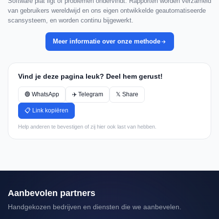
Software plat ligt of problemen ondervindt. Rapporten worden verzameld
van gebruikers wereldwijd en ons eigen ontwikkelde geautomatiseerde
scansysteem, en worden continu bijgewerkt.
Meer informatie over onze methode
Vind je deze pagina leuk? Deel hem gerust!
🟢 WhatsApp
✈️ Telegram
𝕏 Share
📋 Link kopiëren
Help anderen te bevestigen of zij hier ook last van hebben.
Aanbevolen partners
Handgekozen bedrijven en diensten die we aanbevelen.