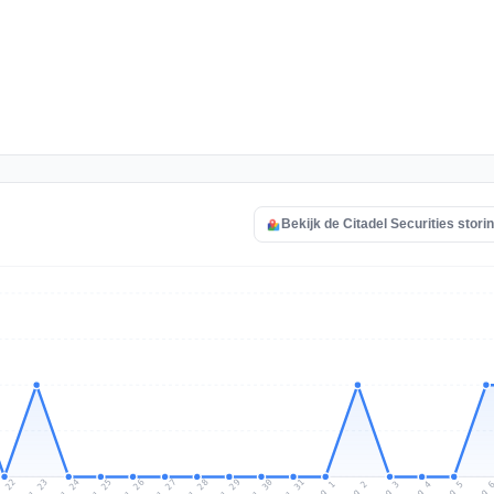
Bekijk de Citadel Securities stori
l 22
Jul 25
Jul 28
Jul 31
Jul 24
Jul 27
Jul 30
Jul 23
Jul 26
Jul 29
Aug 1
Aug 4
Aug 3
Aug 
Aug 2
Aug 5