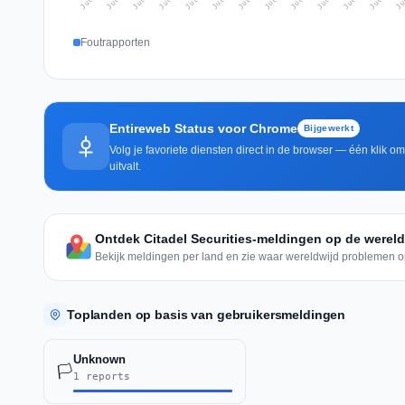
Foutrapporten
Entireweb Status voor Chrome
Bijgewerkt
Volg je favoriete diensten direct in de browser — één klik o
uitvalt.
Ontdek Citadel Securities-meldingen op de wereld
Bekijk meldingen per land en zie waar wereldwijd problemen o
Toplanden op basis van gebruikersmeldingen
Unknown
🏳️
1 reports