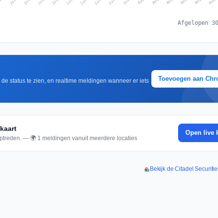
Afgelopen 3
Toevoegen aan Ch
m de status te zien, en realtime meldingen wanneer er iets
kaart
Open live 
ptreden. — 🌍 1 meldingen vanuit meerdere locaties
Bekijk de Citadel Securitie