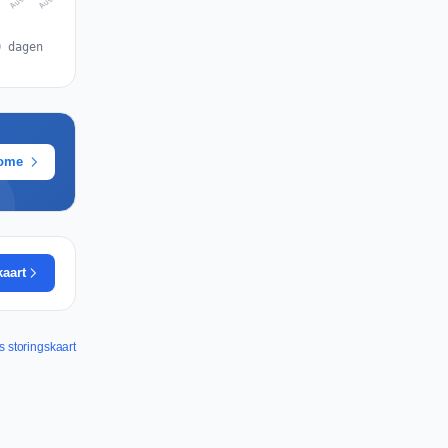
0 dagen
rome
kaart
s storingskaart