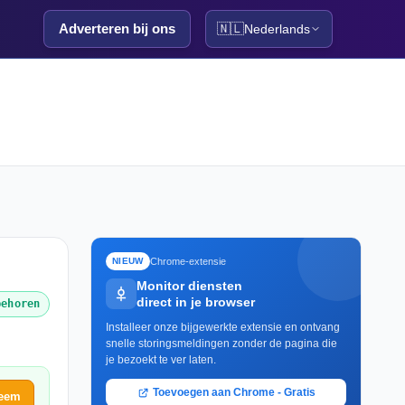
Adverteren bij ons
🇳🇱
Nederlands
Chrome-extensie
NIEUW
Monitor diensten
direct in je browser
behoren
Installeer onze bijgewerkte extensie en ontvang
snelle storingsmeldingen zonder de pagina die
je bezoekt te ver laten.
Toevoegen aan Chrome - Gratis
leem