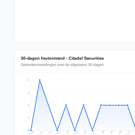
30-dagen foutentrend - Citadel Securities
Gebruikersmeldingen over de afgelopen 30 dagen
2
2
1
1
0
Jul 19
Ju
Jul 12
Jul 15
Jul 18
Jul 21
Jul 11
Jul 14
Jul 17
Jul 20
Jul 10
Jul 13
Jul 16