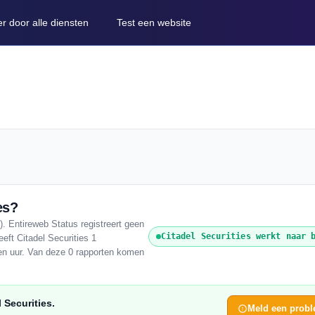
er door alle diensten
Test een website
es?
. Entireweb Status registreert geen
Citadel Securities werkt naar 
eft Citadel Securities 1
pen uur. Van deze 0 rapporten komen
 Securities.
Meld een prob