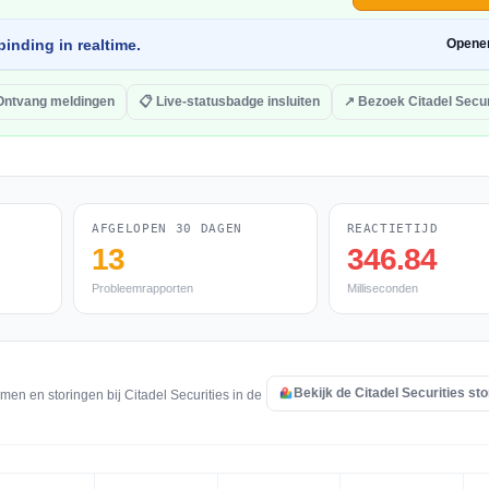
inding in realtime.
Opene
Ontvang meldingen
📋 Live-statusbadge insluiten
↗ Bezoek Citadel Secur
AFGELOPEN 30 DAGEN
REACTIETIJD
13
346.84
Probleemrapporten
Milliseconden
Bekijk de Citadel Securities st
en en storingen bij Citadel Securities in de