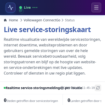
Live
Home
Volkswagen ConnectGo
Status
Live service-storingskaart
Realtime visualisatie van wereldwijde servicestoringen,
internet downtime, websiteproblemen en door
gebruikers gemelde storingen van over de hele
wereld. Bewaak servicebetrouwbaarheid, volg
storingspatronen en blijf op de hoogte van website-
en service-onderbrekingen met live updates.
Controleer of diensten in uw regio plat liggen.
Realtime service-storingsmeldingen per locatie
2026-08-06 11:45:19
+
−
0
0
Steden getroffen door servicestoringen
Landen getroffen door se
Leaflet
|
© OpenStreetMap contributors