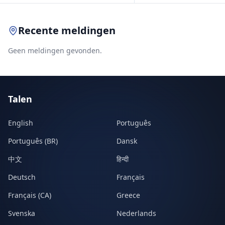
Recente meldingen
Geen meldingen gevonden.
Talen
English
Português
Português (BR)
Dansk
中文
हिन्दी
Deutsch
Français
Français (CA)
Greece
Svenska
Nederlands