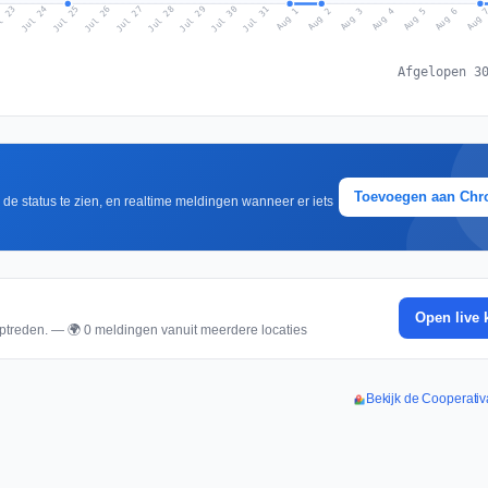
l 23
Jul 26
Jul 29
Jul 25
Jul 28
Jul 31
Jul 24
Jul 27
Jul 30
Aug 2
Aug 5
Aug 1
Aug 4
Aug 
Aug 3
Aug 6
Afgelopen 3
Toevoegen aan Ch
m de status te zien, en realtime meldingen wanneer er iets
Open live 
ptreden. — 🌍 0 meldingen vanuit meerdere locaties
Bekijk de Cooperativ