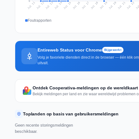
0
Jul 20
Ju
Jul 13
Jul 16
Jul 19
Jul 22
Jul 12
Jul 15
Jul 18
Jul 21
Jul 11
Jul 14
Jul 17
Foutrapporten
Entireweb Status voor Chrome
Bijgewerkt
Volg je favoriete diensten direct in de browser — één klik o
uitvalt.
Ontdek Cooperativa-meldingen op de wereldkaart
Bekijk meldingen per land en zie waar wereldwijd problemen o
Toplanden op basis van gebruikersmeldingen
Geen recente storingsmeldingen
beschikbaar.