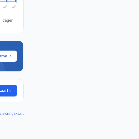
Aug 9
Aug 8
7
0 dagen
rome
kaart
a storingskaart