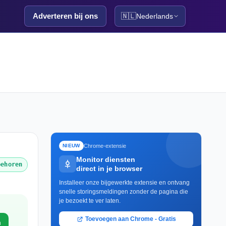
Adverteren bij ons
🇳🇱
Nederlands
Chrome-extensie
NIEUW
Monitor diensten
behoren
direct in je browser
Installeer onze bijgewerkte extensie en ontvang
snelle storingsmeldingen zonder de pagina die
je bezoekt te ver laten.
Toevoegen aan Chrome - Gratis
m