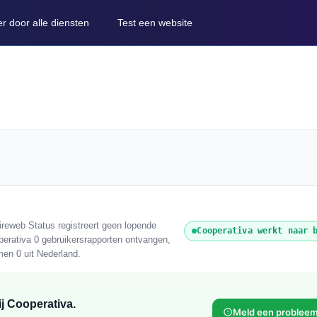
er door alle diensten
Test een website
reweb Status registreert geen lopende
Cooperativa werkt naar 
perativa 0 gebruikersrapporten ontvangen,
men 0 uit Nederland.
j Cooperativa.
Meld een problee