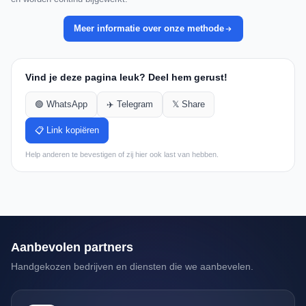
Meer informatie over onze methode
Vind je deze pagina leuk? Deel hem gerust!
🟢 WhatsApp
✈️ Telegram
𝕏 Share
📋 Link kopiëren
Help anderen te bevestigen of zij hier ook last van hebben.
Aanbevolen partners
Handgekozen bedrijven en diensten die we aanbevelen.