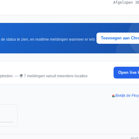
Afgelopen 3
Toevoegen aan Ch
m de status te zien, en realtime meldingen wanneer er iets
Open live 
ptreden. — 🌍 7 meldingen vanuit meerdere locaties
Bekijk de Finy
ADVE