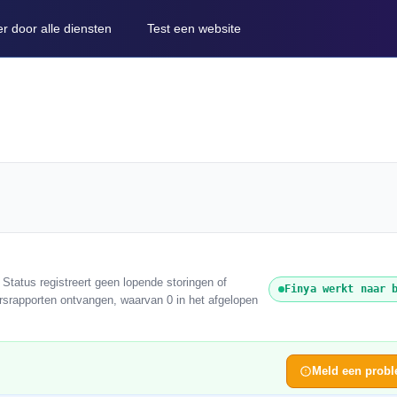
er door alle diensten
Test een website
Status registreert geen lopende storingen of
Finya werkt naar 
ersrapporten ontvangen, waarvan 0 in het afgelopen
Meld een prob