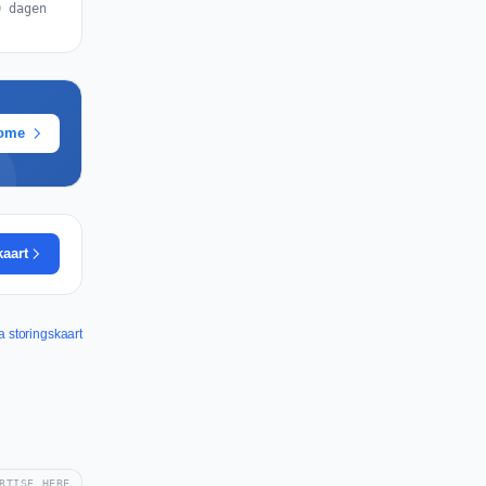
0 dagen
rome
kaart
a storingskaart
RTISE HERE