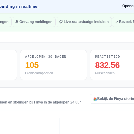
inding in realtime.
Opene
ingen
🔔 Ontvang meldingen
📋 Live-statusbadge insluiten
↗ Bezoek 
AFGELOPEN 30 DAGEN
REACTIETIJD
105
832.56
Probleemrapporten
Milliseconden
Bekijk de Finya stori
men en storingen bij Finya in de afgelopen 24 uur.