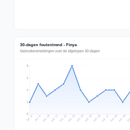
30-dagen foutentrend - Finya
Gebruikersmeldingen over de afgelopen 30 dagen
8
6
4
2
0
Jul 17
Ju
Jul 10
Jul 13
Jul 16
Jul 19
Jul 12
Jul 15
Jul 18
Jul 11
Jul 14
Jul 8
Jul 9