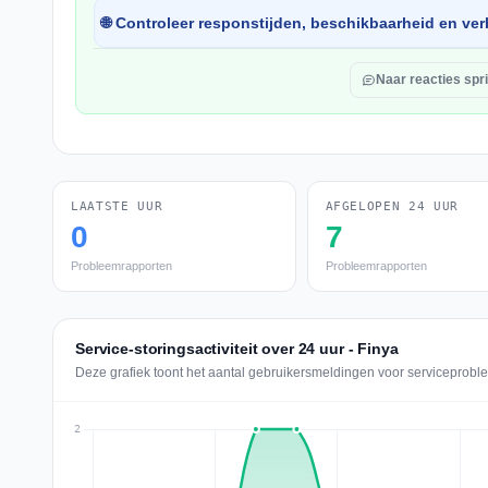
🌐 Controleer responstijden, beschikbaarheid en verb
Naar reacties spr
LAATSTE UUR
AFGELOPEN 24 UUR
0
7
Probleemrapporten
Probleemrapporten
Service-storingsactiviteit over 24 uur - Finya
Deze grafiek toont het aantal gebruikersmeldingen voor serviceproble