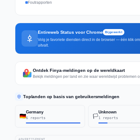
Foutrapporten
Entireweb Status voor Chrome
Bijgewerkt
Volg je favoriete diensten direct in de browser — één klik o
uitvalt.
Ontdek Finya-meldingen op de wereldkaart
Bekijk meldingen per land en zie waar wereldwijd problemen o
Toplanden op basis van gebruikersmeldingen
Germany
Unknown
🏳️
6 reports
1 reports
ADVERTISEMENT