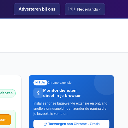
Adverteren bij ons
🇳🇱
Nederlands
Chrome-extensie
NIEUW
Monitor diensten
behoren
direct in je browser
Installeer onze bijgewerkte extensie en ontvang
snelle storingsmeldingen zonder de pagina die
je bezoekt te ver laten.
leem
Toevoegen aan Chrome - Gratis