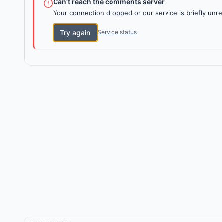
Can't reach the comments server
Your connection dropped or our service is briefly unre
Try again
Service status