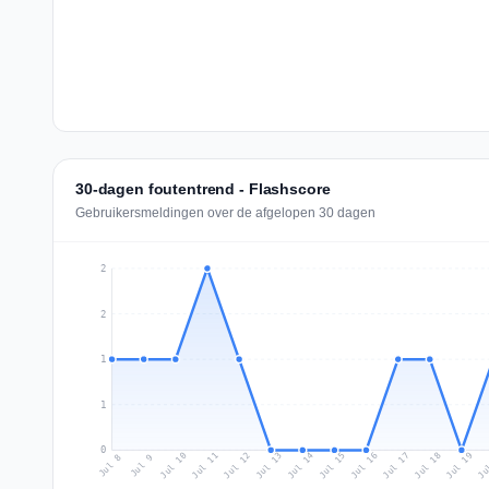
30-dagen foutentrend - Flashscore
Gebruikersmeldingen over de afgelopen 30 dagen
2
2
1
1
0
Jul 17
Ju
Jul 10
Jul 13
Jul 16
Jul 19
Jul 12
Jul 15
Jul 18
Jul 11
Jul 14
Jul 8
Jul 9