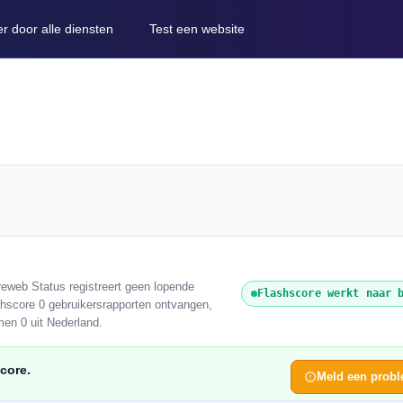
er door alle diensten
Test een website
eweb Status registreert geen lopende
Flashscore werkt naar 
shscore 0 gebruikersrapporten ontvangen,
men 0 uit Nederland.
core.
Meld een prob