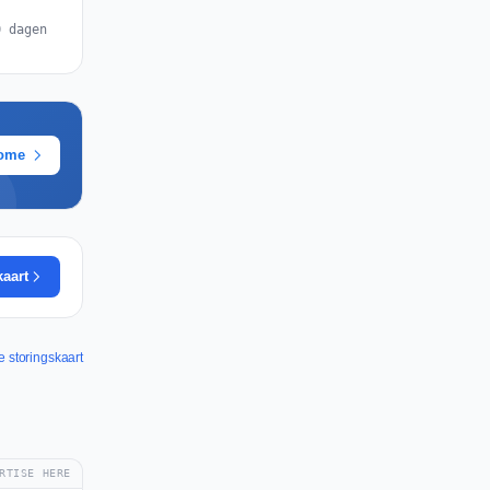
0 dagen
rome
kaart
e storingskaart
RTISE HERE