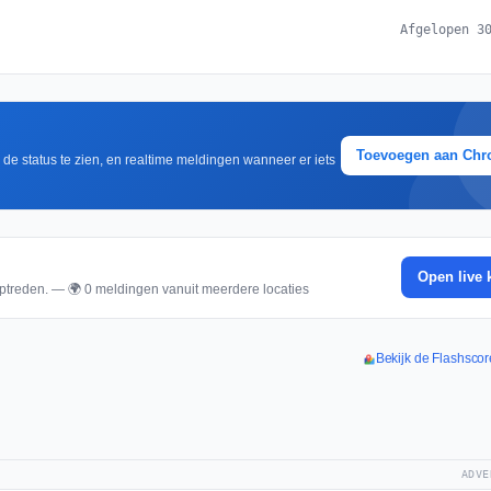
Afgelopen 3
Toevoegen aan Ch
m de status te zien, en realtime meldingen wanneer er iets
Open live 
ptreden. — 🌍 0 meldingen vanuit meerdere locaties
Bekijk de Flashscor
ADVE