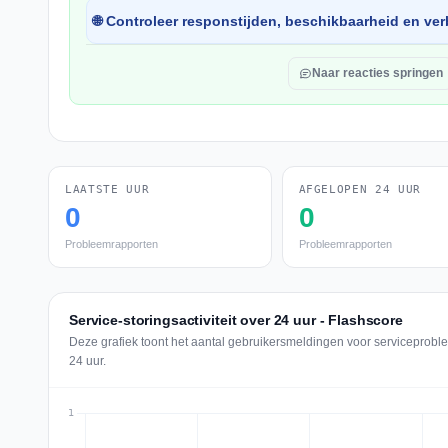
🌐 Controleer responstijden, beschikbaarheid en verb
Naar reacties springen
LAATSTE UUR
AFGELOPEN 24 UUR
0
0
Probleemrapporten
Probleemrapporten
Service-storingsactiviteit over 24 uur - Flashscore
Deze grafiek toont het aantal gebruikersmeldingen voor serviceprobl
24 uur.