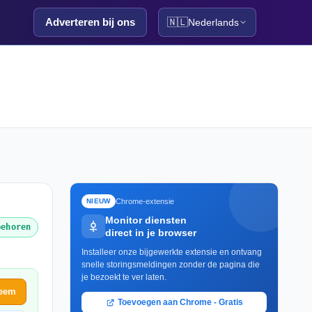
Adverteren bij ons
🇳🇱
Nederlands
Chrome-extensie
NIEUW
Monitor diensten
behoren
direct in je browser
Installeer onze bijgewerkte extensie en ontvang
snelle storingsmeldingen zonder de pagina die
je bezoekt te ver laten.
leem
Toevoegen aan Chrome - Gratis