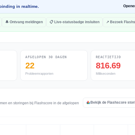
inding in realtime.
Opene
🔔 Ontvang meldingen
📋 Live-statusbadge insluiten
↗ Bezoek Flash
AFGELOPEN 30 DAGEN
REACTIETIJD
22
816.69
Probleemrapporten
Milliseconden
Bekijk de Flashscore stor
emen en storingen bij Flashscore in de afgelopen