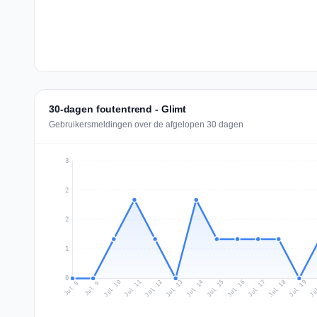
30-dagen foutentrend - Glimt
Gebruikersmeldingen over de afgelopen 30 dagen
3
2
2
1
0
Jul 17
Ju
Jul 10
Jul 13
Jul 16
Jul 19
Jul 12
Jul 15
Jul 18
Jul 11
Jul 14
Jul 8
Jul 9