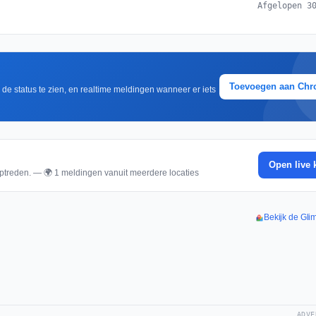
Afgelopen 3
Toevoegen aan Ch
m de status te zien, en realtime meldingen wanneer er iets
Open live 
ptreden. — 🌍 1 meldingen vanuit meerdere locaties
Bekijk de Glim
ADVE