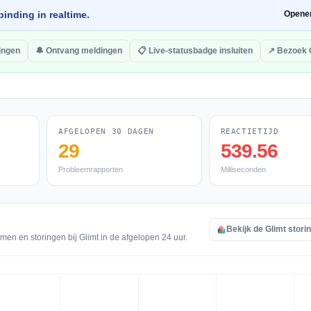
inding in realtime.
Opene
ingen
🔔 Ontvang meldingen
📋 Live-statusbadge insluiten
↗ Bezoek 
AFGELOPEN 30 DAGEN
REACTIETIJD
29
539.56
Probleemrapporten
Milliseconden
Bekijk de Glimt stori
men en storingen bij Glimt in de afgelopen 24 uur.