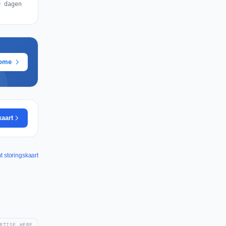
0 dagen
rome
kaart
t storingskaart
RTISE HERE