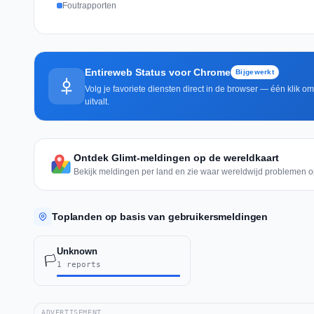
Foutrapporten
Entireweb Status voor Chrome
Bijgewerkt
Volg je favoriete diensten direct in de browser — één klik o
uitvalt.
Ontdek Glimt-meldingen op de wereldkaart
Bekijk meldingen per land en zie waar wereldwijd problemen o
Toplanden op basis van gebruikersmeldingen
Unknown
🏳️
1 reports
ADVERTISEMENT