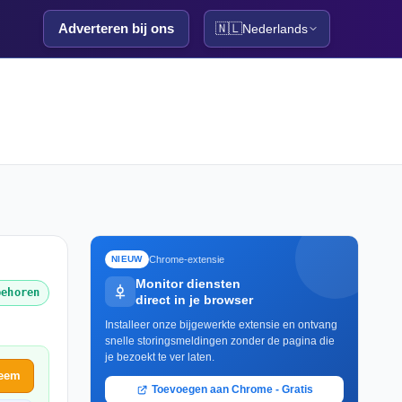
Adverteren bij ons
🇳🇱
Nederlands
Chrome-extensie
NIEUW
Monitor diensten
behoren
direct in je browser
Installeer onze bijgewerkte extensie en ontvang
snelle storingsmeldingen zonder de pagina die
je bezoekt te ver laten.
leem
Toevoegen aan Chrome - Gratis