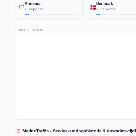
Armenia
Denmark
🏳️
1 reports
1 reports
ADVERTISEMENT
MarineTraffic - Service-storingshistorie & downtime-tijdl