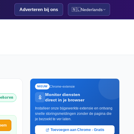
Adverteren bij ons
🇳🇱
Nederlands
Chrome-extensie
NIEUW
Monitor diensten
behoren
direct in je browser
Installeer onze bijgewerkte extensie en ontvang
snelle storingsmeldingen zonder de pagina die
je bezoekt te ver laten.
leem
Toevoegen aan Chrome - Gratis