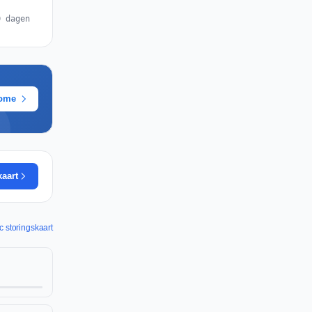
0 dagen
rome
kaart
c storingskaart