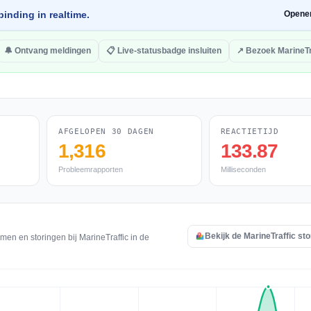
inding in realtime.
Opene
🔔 Ontvang meldingen
📋 Live-statusbadge insluiten
↗ Bezoek MarineTr
AFGELOPEN 30 DAGEN
REACTIETIJD
1,316
133.87
Probleemrapporten
Milliseconden
Bekijk de MarineTraffic st
men en storingen bij MarineTraffic in de