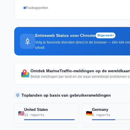
Foutrapporten
Entireweb Status voor Chrome
Bijgewerkt
Volg je favoriete diensten direct in de browser — één klik o
uitvalt.
Ontdek MarineTraffic-meldingen op de wereldkaar
Bekijk meldingen per land en zie waar wereldwijd problemen o
Toplanden op basis van gebruikersmeldingen
United States
Germany
13 reports
6 reports