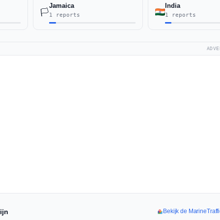
Jamaica
India
🏳️
1 reports
1 reports
ADVE
ijn
Bekijk de MarineTraffi