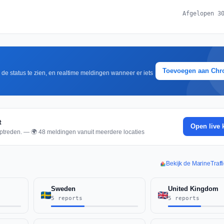
Afgelopen 3
Toevoegen aan Ch
m de status te zien, en realtime meldingen wanneer er iets
t
Open live 
ptreden. — 🌍 48 meldingen vanuit meerdere locaties
Bekijk de MarineTraffi
Sweden
United Kingdom
5 reports
5 reports