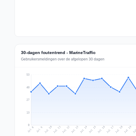
30-dagen foutentrend - MarineTraffic
Gebruikersmeldingen over de afgelopen 30 dagen
53
40
27
13
0
Jul 17
Ju
Jul 10
Jul 13
Jul 16
Jul 19
Jul 12
Jul 15
Jul 18
Jul 11
Jul 14
Jul 8
Jul 9