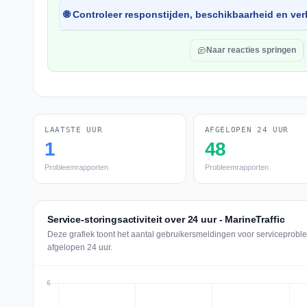
🌐 Controleer responstijden, beschikbaarheid en verb
Naar reacties springen
LAATSTE UUR
AFGELOPEN 24 UUR
1
48
Probleemrapporten
Probleemrapporten
Service-storingsactiviteit over 24 uur - MarineTraffic
Deze grafiek toont het aantal gebruikersmeldingen voor serviceproble
afgelopen 24 uur.