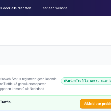
er door alle diensten
Test een website
tireweb Status registreert geen lopende
MarineTraffic werkt naar 
ineTraffic 48 gebruikersrapporten
apporten komen 0 uit Nederland.
raffic.
Meld een prob