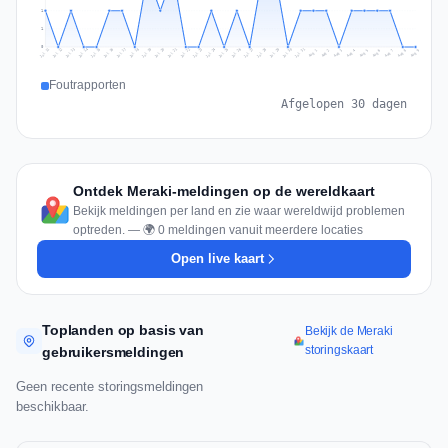
1
1
0
Jul 18
Jul 21
Jul 24
Jul 11
Jul 27
Jul 14
Jul 17
Jul 30
Jul 20
Jul 23
Jul 26
Jul 13
Jul 16
Jul 29
Jul 19
Jul 22
Jul 25
Jul 12
Jul 15
Jul 28
Jul 31
Aug 4
Aug 7
Aug 3
Aug 6
Aug 9
Aug 2
Aug 5
Aug 8
Aug 1
Foutrapporten
Afgelopen 30 dagen
Ontdek Meraki-meldingen op de wereldkaart
Bekijk meldingen per land en zie waar wereldwijd problemen
optreden. — 🌍 0 meldingen vanuit meerdere locaties
Open live kaart
Toplanden op basis van
Bekijk de Meraki
storingskaart
gebruikersmeldingen
Geen recente storingsmeldingen
beschikbaar.