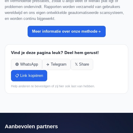
en verminderde prestaties, zodat u altijd weet of Meraki plat ligt of
problemen ondervindt. Rapporten worden verzameld van gebruikers
wereldwijd en ons eigen ontwikkelde geautomatiseerde scansysteem,
en worden continu bijgewerkt.
Meer informatie over onze methode
Vind je deze pagina leuk? Deel hem gerust!
🟢 WhatsApp
✈️ Telegram
𝕏 Share
📋 Link kopiëren
Help anderen te bevestigen of zij hier ook last van hebben.
Aanbevolen partners