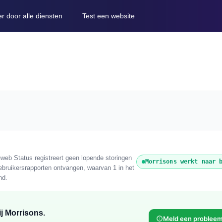
er door alle diensten
Test een website
web Status registreert geen lopende storingen
Morrisons werkt naar 
ebruikersrapporten ontvangen, waarvan 1 in het
nd.
j Morrisons.
Meld een problee