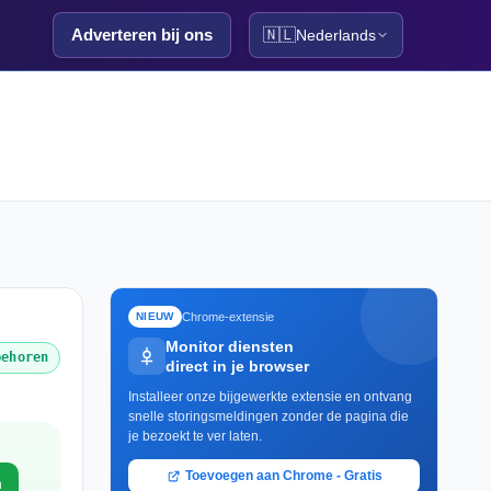
Adverteren bij ons
🇳🇱
Nederlands
Chrome-extensie
NIEUW
Monitor diensten
behoren
direct in je browser
Installeer onze bijgewerkte extensie en ontvang
snelle storingsmeldingen zonder de pagina die
je bezoekt te ver laten.
Toevoegen aan Chrome - Gratis
m