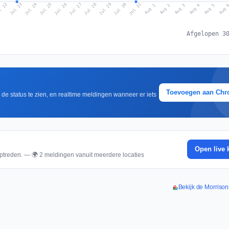
l 22
Jul 25
Jul 28
Jul 31
Jul 24
Jul 27
Jul 30
Jul 23
Jul 26
Jul 29
Aug 1
Aug 4
Aug 3
Aug 
Aug 2
Aug 5
Afgelopen 3
Toevoegen aan Ch
m de status te zien, en realtime meldingen wanneer er iets
Open live 
ptreden. — 🌍 2 meldingen vanuit meerdere locaties
Bekijk de Morrison