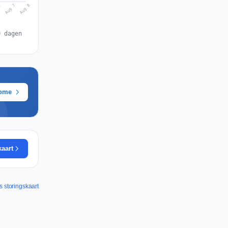
Aug 8
Aug 7
6
0 dagen
rome
kaart
s storingskaart