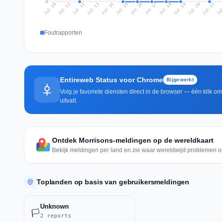
0
Jul 19
Ju
Jul 12
Jul 15
Jul 18
Jul 21
Jul 11
Jul 14
Jul 17
Jul 20
Jul 10
Jul 13
Jul 16
Foutrapporten
Entireweb Status voor Chrome
Bijgewerkt
Volg je favoriete diensten direct in de browser — één klik o
uitvalt.
Ontdek Morrisons-meldingen op de wereldkaart
Bekijk meldingen per land en zie waar wereldwijd problemen o
Toplanden op basis van gebruikersmeldingen
Unknown
🏳️
2 reports