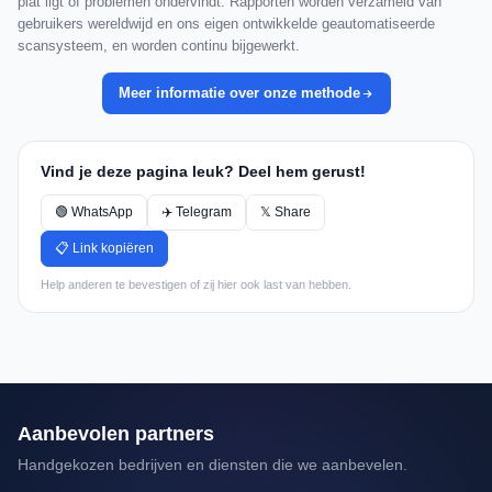
plat ligt of problemen ondervindt. Rapporten worden verzameld van
gebruikers wereldwijd en ons eigen ontwikkelde geautomatiseerde
scansysteem, en worden continu bijgewerkt.
Meer informatie over onze methode
Vind je deze pagina leuk? Deel hem gerust!
🟢 WhatsApp
✈️ Telegram
𝕏 Share
📋 Link kopiëren
Help anderen te bevestigen of zij hier ook last van hebben.
Aanbevolen partners
Handgekozen bedrijven en diensten die we aanbevelen.