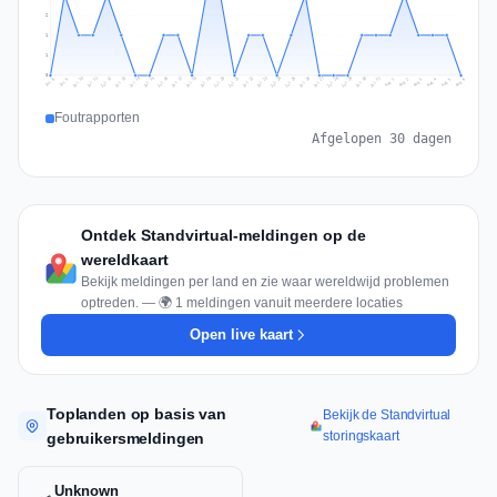
2
1
1
0
Jul 15
Jul 18
Jul 31
Jul 21
Jul 24
Jul 11
Jul 14
Jul 27
Jul 30
Jul 17
Jul 20
Jul 23
Jul 10
Jul 13
Jul 26
Jul 29
Jul 16
Jul 19
Jul 22
Jul 12
Jul 25
Jul 28
Aug 1
Aug 4
Jul 9
Aug 3
Jul 8
Aug 6
Aug 2
Aug 5
Foutrapporten
Afgelopen 30 dagen
Ontdek Standvirtual-meldingen op de
wereldkaart
Bekijk meldingen per land en zie waar wereldwijd problemen
optreden. — 🌍 1 meldingen vanuit meerdere locaties
Open live kaart
Toplanden op basis van
Bekijk de Standvirtual
storingskaart
gebruikersmeldingen
Unknown