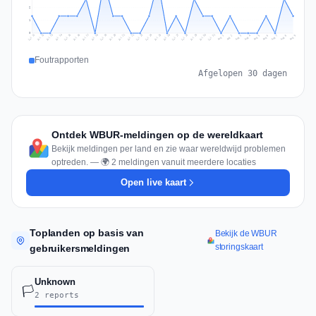
2
1
0
Jul 18
Jul 21
Jul 24
Jul 11
Jul 27
Jul 14
Jul 17
Jul 30
Jul 20
Jul 23
Jul 26
Jul 13
Jul 16
Jul 29
Jul 19
Jul 22
Jul 25
Jul 12
Jul 15
Jul 28
Jul 31
Aug 4
Aug 7
Aug 3
Aug 6
Aug 9
Aug 2
Aug 5
Aug 8
Aug 1
Foutrapporten
Afgelopen 30 dagen
Ontdek WBUR-meldingen op de wereldkaart
Bekijk meldingen per land en zie waar wereldwijd problemen
optreden. — 🌍 2 meldingen vanuit meerdere locaties
Open live kaart
Toplanden op basis van
Bekijk de WBUR
storingskaart
gebruikersmeldingen
Unknown
🏳️
2 reports