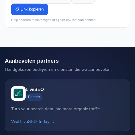
📋 Link kopiëren
Help anderen te bevestigen of zij hier ook last van hebben.
Aanbevolen partners
Handgekozen bedrijven en diensten die we aanbevelen.
LiveSEO
Partner
Turn your search data into more organic traffic
Visit LiveSEO Today →