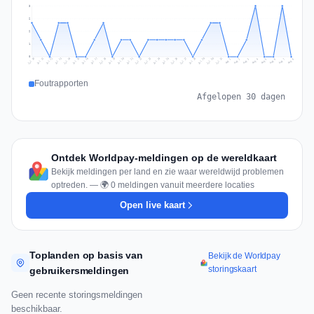
3
2
2
1
0
Jul 17
Jul 20
Jul 23
Jul 10
Jul 26
Jul 13
Jul 16
Jul 29
Jul 19
Jul 22
Jul 25
Jul 12
Jul 15
Jul 28
Jul 31
Jul 18
Jul 21
Jul 24
Jul 11
Jul 14
Jul 27
Jul 30
Aug 3
Aug 6
Aug 2
Aug 5
Aug 8
Aug 1
Aug 4
Aug 7
Foutrapporten
Afgelopen 30 dagen
Ontdek Worldpay-meldingen op de wereldkaart
Bekijk meldingen per land en zie waar wereldwijd problemen
optreden. — 🌍 0 meldingen vanuit meerdere locaties
Open live kaart
Toplanden op basis van
Bekijk de Worldpay
storingskaart
gebruikersmeldingen
Geen recente storingsmeldingen
beschikbaar.