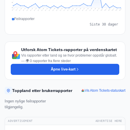
3
0
Jul 15
Jul 18
Jul 31
Jul 21
Jul 24
Jul 11
Jul 14
Jul 27
Jul 30
Jul 17
Jul 20
Jul 23
Jul 10
Jul 13
Jul 26
Jul 29
Jul 16
Jul 19
Jul 22
Jul 12
Jul 25
Jul 28
Aug 1
Aug 4
Jul 9
Aug 3
Jul 8
Aug 6
Aug 2
Aug 5
Feilrapporter
Siste 30 dager
Utforsk Atom Tickets-rapporter på verdenskartet
Vis rapporter etter land og se hvor problemer oppstår globalt.
— 🌍 0 rapporter fra flere steder
Åpne live-kart
Toppland etter brukerrapporter
Vis Atom Tickets-statuskart
Ingen nylige feilrapporter
tilgjengelig.
ADVERTISEMENT
ADVERTISE HERE