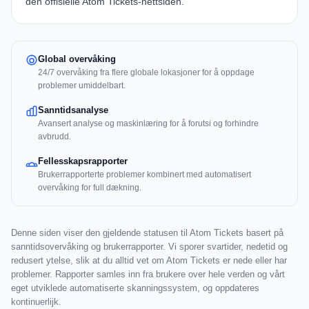
den offisielle
Atom Tickets-nettsiden
.
Global overvåking
24/7 overvåking fra flere globale lokasjoner for å oppdage
problemer umiddelbart.
Sanntidsanalyse
Avansert analyse og maskinlæring for å forutsi og forhindre
avbrudd.
Fellesskapsrapporter
Brukerrapporterte problemer kombinert med automatisert
overvåking for full dækning.
Denne siden viser den gjeldende statusen til Atom Tickets basert på
sanntidsovervåking og brukerrapporter. Vi sporer svartider, nedetid og
redusert ytelse, slik at du alltid vet om Atom Tickets er nede eller har
problemer. Rapporter samles inn fra brukere over hele verden og vårt
eget utviklede automatiserte skanningssystem, og oppdateres
kontinuerlijk.