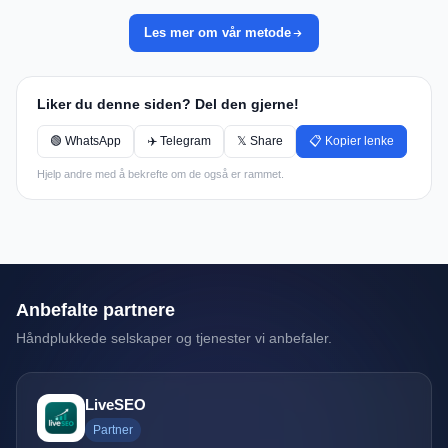
Les mer om vår metode
Liker du denne siden? Del den gjerne!
🟢 WhatsApp
✈️ Telegram
𝕏 Share
📋 Kopier lenke
Hjelp andre med å bekrefte om de også er rammet.
Anbefalte partnere
Håndplukkede selskaper og tjenester vi anbefaler.
LiveSEO
Partner