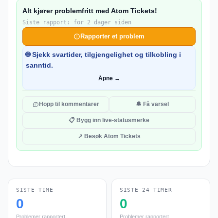
Alt kjører problemfritt med Atom Tickets!
Siste rapport: for 2 dager siden
Rapporter et problem
🌐 Sjekk svartider, tilgjengelighet og tilkobling i
sanntid.
Åpne →
Hopp til kommentarer
🔔 Få varsel
📋 Bygg inn live-statusmerke
↗ Besøk Atom Tickets
SISTE TIME
SISTE 24 TIMER
0
0
Problemer rapportert
Problemer rapportert