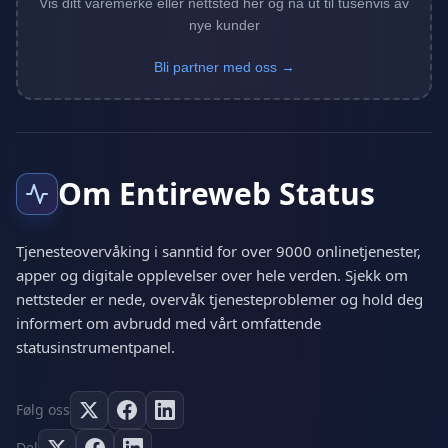
Vis ditt varemerke eller nettsted her og nå ut til tusenvis av
nye kunder
Bli partner med oss →
Om Entireweb Status
Tjenesteovervåking i sanntid for over 9000 onlinetjenester,
apper og digitale opplevelser over hele verden. Sjekk om
nettsteder er nede, overvåk tjenesteproblemer og hold deg
informert om avbrudd med vårt omfattende
statusinstrumentpanel.
Følg oss
Del