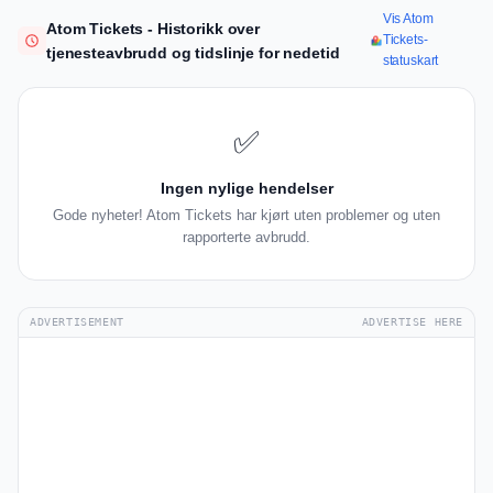
Vis Atom
Atom Tickets - Historikk over
Tickets-
tjenesteavbrudd og tidslinje for nedetid
statuskart
✅
Ingen nylige hendelser
Gode nyheter! Atom Tickets har kjørt uten problemer og uten
rapporterte avbrudd.
ADVERTISEMENT
ADVERTISE HERE