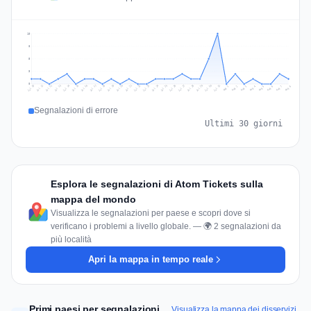
10
8
5
3
0
Jul 17
Jul 20
Jul 23
Jul 10
Jul 26
Jul 13
Jul 16
Jul 29
Jul 19
Jul 22
Jul 25
Jul 12
Jul 15
Jul 28
Jul 31
Jul 18
Jul 21
Jul 24
Jul 11
Jul 14
Jul 27
Jul 30
Aug 3
Aug 6
Aug 2
Aug 5
Aug 8
Aug 1
Aug 4
Aug 7
Segnalazioni di errore
Ultimi 30 giorni
Esplora le segnalazioni di Atom Tickets sulla
mappa del mondo
Visualizza le segnalazioni per paese e scopri dove si
verificano i problemi a livello globale. — 🌍 2 segnalazioni da
più località
Apri la mappa in tempo reale
Primi paesi per segnalazioni
Visualizza la mappa dei disservizi