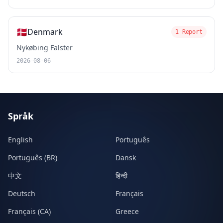
🇩🇰
Denmark
1 Report
Nykøbing Falster
2026-08-06
Språk
English
Português
Português (BR)
Dansk
中文
हिन्दी
Deutsch
Français
Français (CA)
Greece