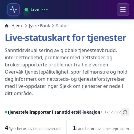
Live
Hjem
Jyske Bank
Status
Live-statuskart for tjenester
Sanntidsvisualisering av globale tjenesteavbrudd,
internettnedetid, problemer med nettsteder og
brukerrapporterte problemer fra hele verden.
Overvåk tjenestepålitelighet, spor feilmønstre og hold
deg informert om nettsteds- og tjenesteforstyrrelser
med live-oppdateringer. Sjekk om tjenester er nede i
ditt område.
Tjenestefeilrapporter i sanntid etter lokasjon
2026-08-07 12:23:12
+
−
4
1
Byer berørt av tjenesteavbrudd
Land berørt av tjenesteproblemer
Leaflet
|
© OpenStreetMap contributors