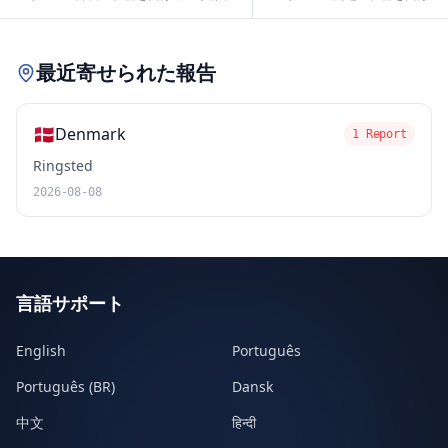
Leaflet
|
© OpenStreetMap contributors
最近寄せられた報告
🇩🇰
Denmark
1 Report
Ringsted
2026-08-08
言語サポート
English
Português
Português (BR)
Dansk
中文
हिन्दी