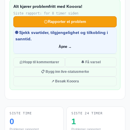
Alt kjører problemfritt med Kooora!
Siste rapport: for 8 timer siden
Rapporter et problem
🌐 Sjekk svartider, tilgjengelighet og tilkobling i
sanntid.
Åpne →
Hopp til kommentarer
🔔 Få varsel
📋 Bygg inn live-statusmerke
↗ Besøk Kooora
SISTE TIME
SISTE 24 TIMER
0
1
Problemer rapportert
Problemer rapportert