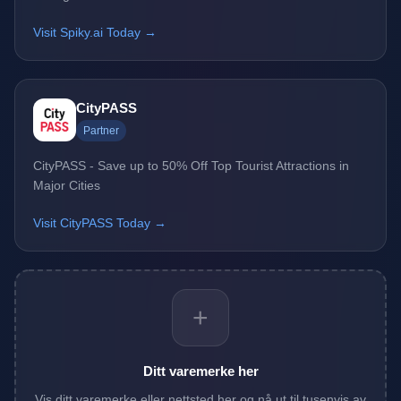
Visit Spiky.ai Today →
CityPASS
Partner
CityPASS - Save up to 50% Off Top Tourist Attractions in
Major Cities
Visit CityPASS Today →
+
Ditt varemerke her
Vis ditt varemerke eller nettsted her og nå ut til tusenvis av