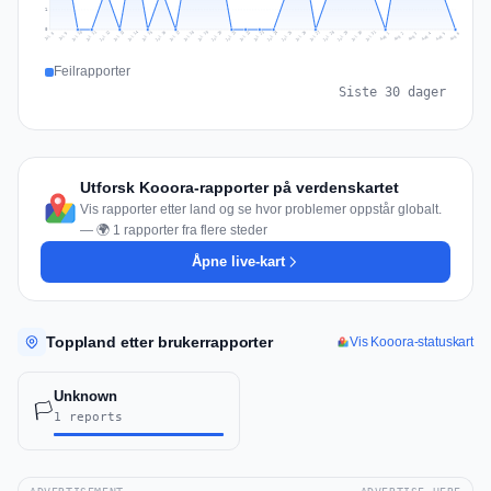
1
0
Jul 15
Jul 18
Jul 31
Jul 21
Jul 24
Jul 11
Jul 14
Jul 27
Jul 30
Jul 17
Jul 20
Jul 23
Jul 10
Jul 13
Jul 26
Jul 29
Jul 16
Jul 19
Jul 22
Jul 12
Jul 25
Jul 28
Aug 1
Aug 4
Jul 9
Aug 3
Jul 8
Aug 6
Aug 2
Aug 5
Feilrapporter
Siste 30 dager
Utforsk Kooora-rapporter på verdenskartet
Vis rapporter etter land og se hvor problemer oppstår globalt.
— 🌍 1 rapporter fra flere steder
Åpne live-kart
Toppland etter brukerrapporter
Vis Kooora-statuskart
Unknown
🏳️
1 reports