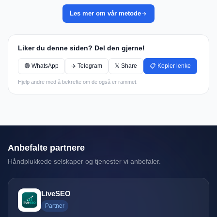
Les mer om vår metode
Liker du denne siden? Del den gjerne!
🟢 WhatsApp
✈️ Telegram
𝕏 Share
📋 Kopier lenke
Hjelp andre med å bekrefte om de også er rammet.
Anbefalte partnere
Håndplukkede selskaper og tjenester vi anbefaler.
LiveSEO
Partner