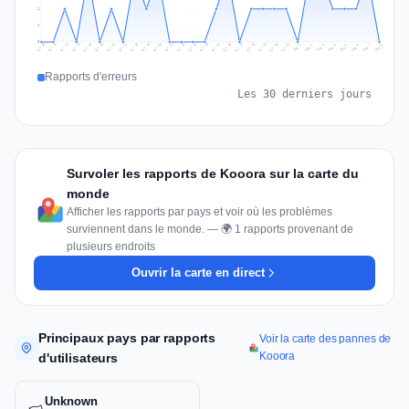
1
1
0
Jul 17
Jul 20
Jul 23
Jul 10
Jul 26
Jul 13
Jul 16
Jul 29
Jul 19
Jul 22
Jul 25
Jul 12
Jul 15
Jul 28
Jul 31
Jul 18
Jul 21
Jul 24
Jul 11
Jul 14
Jul 27
Jul 30
Aug 3
Aug 6
Aug 2
Aug 5
Aug 8
Aug 1
Aug 4
Aug 7
Rapports d'erreurs
Les 30 derniers jours
Survoler les rapports de Kooora sur la carte du
monde
Afficher les rapports par pays et voir où les problèmes
surviennent dans le monde. — 🌍 1 rapports provenant de
plusieurs endroits
Ouvrir la carte en direct
Principaux pays par rapports
Voir la carte des pannes de
Kooora
d'utilisateurs
Unknown