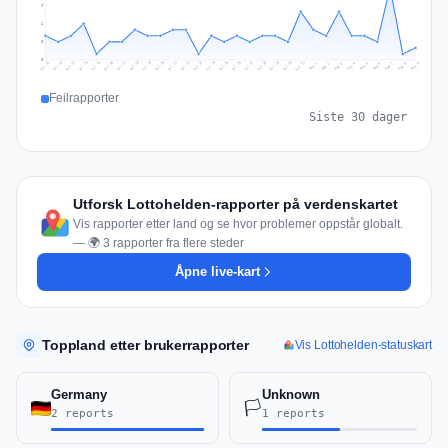
9
6
3
0
Jul 18
Jul 21
Jul 24
Jul 11
Jul 27
Jul 14
Jul 17
Jul 30
Jul 20
Jul 23
Jul 26
Jul 13
Jul 16
Jul 29
Jul 19
Jul 22
Jul 25
Jul 12
Jul 15
Jul 28
Jul 31
Aug 4
Aug 7
Aug 3
Aug 6
Aug 9
Aug 2
Aug 5
Aug 8
Aug 1
Feilrapporter
Siste 30 dager
Utforsk Lottohelden-rapporter på verdenskartet
Vis rapporter etter land og se hvor problemer oppstår globalt.
— 🌍 3 rapporter fra flere steder
Åpne live-kart
Toppland etter brukerrapporter
Vis Lottohelden-statuskart
Germany
Unknown
🏳️
2 reports
1 reports