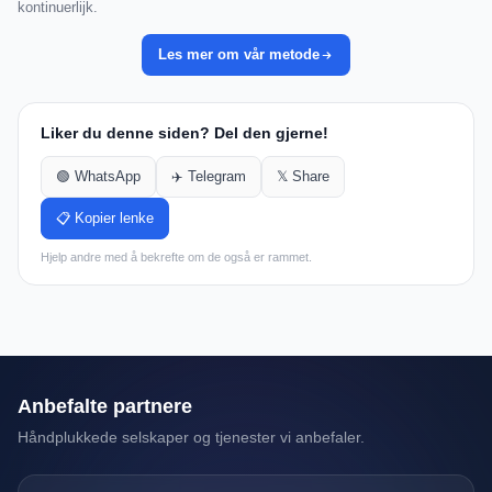
kontinuerlijk.
Les mer om vår metode
Liker du denne siden? Del den gjerne!
🟢 WhatsApp
✈️ Telegram
𝕏 Share
📋 Kopier lenke
Hjelp andre med å bekrefte om de også er rammet.
Anbefalte partnere
Håndplukkede selskaper og tjenester vi anbefaler.