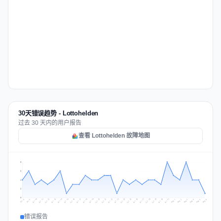
30天错误趋势 - Lottohelden
过去 30 天内的用户报告
查看 Lottohelden 故障地图
8
6
4
2
0
Jul 15
Jul 18
Jul 31
Jul 21
Jul 24
Jul 11
Jul 14
Jul 27
Jul 30
Jul 17
Jul 20
Jul 23
Jul 10
Jul 13
Jul 26
Jul 29
Jul 16
Jul 19
Jul 22
Jul 12
Jul 25
Jul 28
Aug 1
Aug 4
Jul 9
Aug 3
Jul 8
Aug 6
Aug 2
Aug 5
错误报告