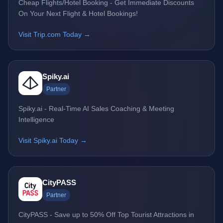
Cheap Flights/Hotel Booking - Get Immediate Discounts
On Your Next Flight & Hotel Bookings!
Visit Trip.com Today →
Spiky.ai
Partner
Spiky.ai - Real-Time AI Sales Coaching & Meeting
Intelligence
Visit Spiky.ai Today →
CityPASS
Partner
CityPASS - Save up to 50% Off Top Tourist Attractions in