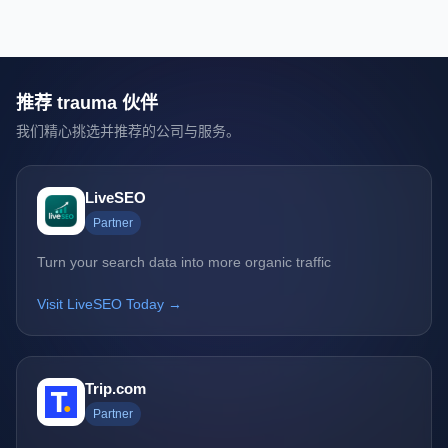
推荐 trauma 伙伴
我们精心挑选并推荐的公司与服务。
LiveSEO
Partner
Turn your search data into more organic traffic
Visit LiveSEO Today →
Trip.com
Partner