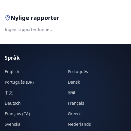
Nylige rapporter
Ingen rapporter funnet.
Språk
English
Português
Português (BR)
Dansk
中文
हिन्दी
Deutsch
Français
Français (CA)
Greece
Svenska
Nederlands