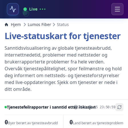
Live
Hjem
Lumos Fiber
Status
Live-statuskart for tjenester
Sanntidsvisualisering av globale tjenesteavbrudd,
internettnedetid, problemer med nettsteder og
brukerrapporterte problemer fra hele verden.
Overvåk tjenestepålitelighet, spor feilmønstre og hold
deg informert om nettsteds- og tjenesteforstyrrelser
med live-oppdateringer. Sjekk om tjenester er nede i
ditt område.
Tjenestefeilrapporter i sanntid etter lokasjon
2026-08-05 23:50:59
+
−
0
0
Byer berørt av tjenesteavbrudd
Land berørt av tjenesteproblemer
Leaflet
|
© OpenStreetMap contributors