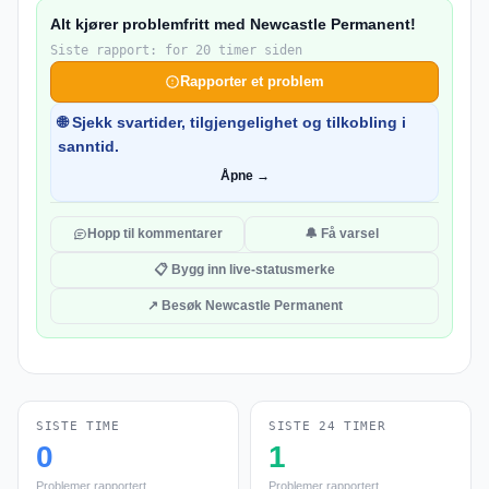
Alt kjører problemfritt med Newcastle Permanent!
Siste rapport: for 20 timer siden
Rapporter et problem
🌐 Sjekk svartider, tilgjengelighet og tilkobling i
sanntid.
Åpne →
Hopp til kommentarer
🔔 Få varsel
📋 Bygg inn live-statusmerke
↗ Besøk Newcastle Permanent
SISTE TIME
SISTE 24 TIMER
0
1
Problemer rapportert
Problemer rapportert