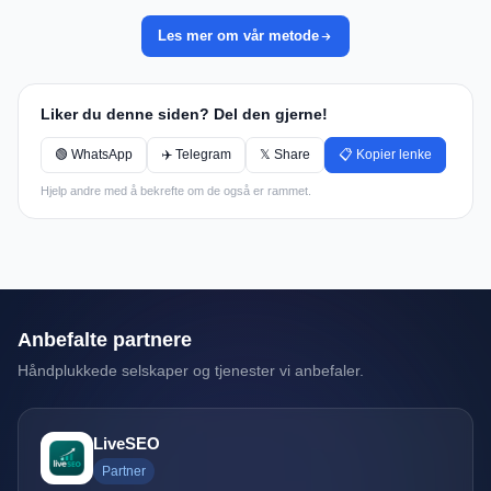
Les mer om vår metode
Liker du denne siden? Del den gjerne!
🟢 WhatsApp
✈️ Telegram
𝕏 Share
📋 Kopier lenke
Hjelp andre med å bekrefte om de også er rammet.
Anbefalte partnere
Håndplukkede selskaper og tjenester vi anbefaler.
LiveSEO
Partner