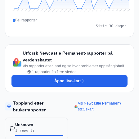
1
0
Jul 15
Jul 18
Jul 31
Jul 21
Jul 24
Jul 11
Jul 14
Jul 27
Jul 30
Jul 17
Jul 20
Jul 23
Jul 10
Jul 13
Jul 26
Jul 29
Jul 16
Jul 19
Jul 22
Jul 12
Jul 25
Jul 28
Aug 1
Aug 4
Jul 9
Aug 3
Jul 8
Aug 6
Aug 2
Aug 5
Feilrapporter
Siste 30 dager
Utforsk Newcastle Permanent-rapporter på
verdenskartet
Vis rapporter etter land og se hvor problemer oppstår globalt.
— 🌍 1 rapporter fra flere steder
Åpne live-kart
Toppland etter
Vis Newcastle Permanent-
statuskart
brukerrapporter
Unknown
🏳️
1 reports