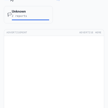
가
Unknown
🏳️
2 reports
ADVERTISEMENT
ADVERTISE HERE