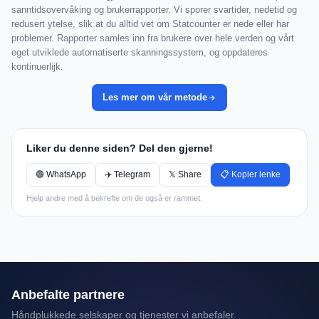
sanntidsovervåking og brukerrapporter. Vi sporer svartider, nedetid og
redusert ytelse, slik at du alltid vet om Statcounter er nede eller har
problemer. Rapporter samles inn fra brukere over hele verden og vårt
eget utviklede automatiserte skanningssystem, og oppdateres
kontinuerlijk.
Les mer om vår metode
Liker du denne siden? Del den gjerne!
🟢 WhatsApp
✈️ Telegram
𝕏 Share
📋 Kopier lenke
Hjelp andre med å bekrefte om de også er rammet.
Anbefalte partnere
Håndplukkede selskaper og tjenester vi anbefaler.