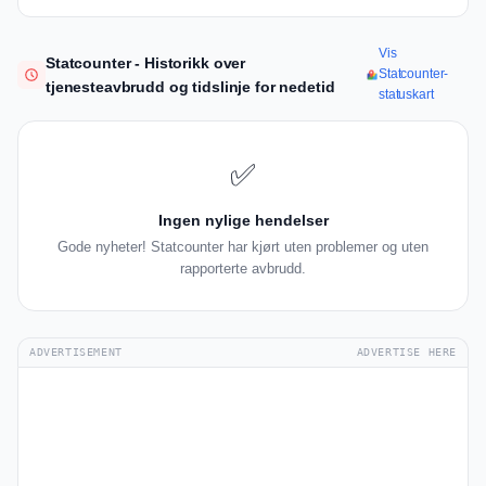
Vis
Statcounter - Historikk over
Statcounter-
tjenesteavbrudd og tidslinje for nedetid
statuskart
✅
Ingen nylige hendelser
Gode nyheter! Statcounter har kjørt uten problemer og uten
rapporterte avbrudd.
ADVERTISEMENT
ADVERTISE HERE