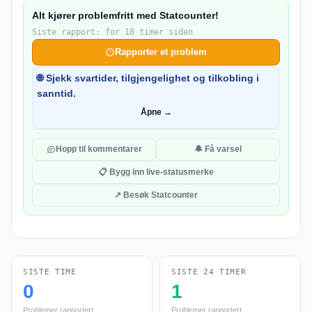
Alt kjører problemfritt med Statcounter!
Siste rapport: for 18 timer siden
Rapporter et problem
🌐 Sjekk svartider, tilgjengelighet og tilkobling i
sanntid.
Åpne →
Hopp til kommentarer
🔔 Få varsel
📋 Bygg inn live-statusmerke
↗ Besøk Statcounter
SISTE TIME
SISTE 24 TIMER
0
1
Problemer rapportert
Problemer rapportert