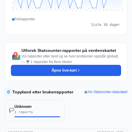
1
0
Jul 15
Jul 18
Jul 31
Jul 21
Jul 24
Jul 11
Jul 14
Jul 27
Jul 30
Jul 17
Jul 20
Jul 23
Jul 10
Jul 13
Jul 26
Jul 29
Jul 16
Jul 19
Jul 22
Jul 12
Jul 25
Jul 28
Aug 1
Aug 4
Jul 9
Aug 3
Jul 8
Aug 6
Aug 2
Aug 5
Feilrapporter
Siste 30 dager
Utforsk Statcounter-rapporter på verdenskartet
Vis rapporter etter land og se hvor problemer oppstår globalt.
— 🌍 1 rapporter fra flere steder
Åpne live-kart
Toppland etter brukerrapporter
Vis Statcounter-statuskart
Unknown
🏳️
1 reports