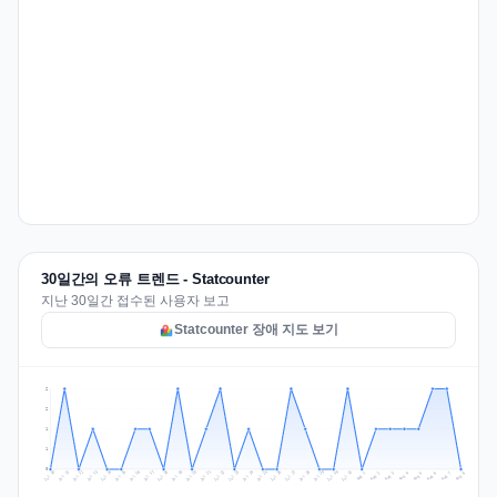
30일간의 오류 트렌드 - Statcounter
지난 30일간 접수된 사용자 보고
Statcounter 장애 지도 보기
2
2
1
1
0
Jul 17
Jul 20
Jul 23
Jul 10
Jul 26
Jul 13
Jul 16
Jul 29
Jul 19
Jul 22
Jul 25
Jul 12
Jul 15
Jul 28
Jul 31
Jul 18
Jul 21
Jul 24
Jul 11
Jul 14
Jul 27
Jul 30
Aug 3
Aug 6
Aug 2
Aug 5
Aug 8
Aug 1
Aug 4
Aug 7