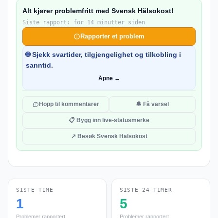
Alt kjører problemfritt med Svensk Hälsokost!
Siste rapport: for 14 minutter siden
Rapporter et problem
🌐 Sjekk svartider, tilgjengelighet og tilkobling i
sanntid.
Åpne →
Hopp til kommentarer
🔔 Få varsel
📋 Bygg inn live-statusmerke
↗ Besøk Svensk Hälsokost
SISTE TIME
SISTE 24 TIMER
1
5
Problemer rapportert
Problemer rapportert