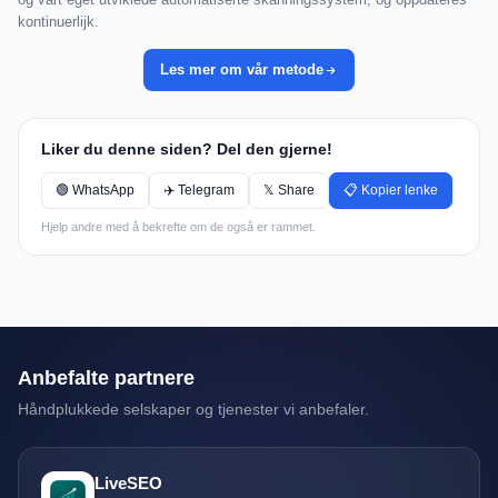
kontinuerlijk.
Les mer om vår metode
Liker du denne siden? Del den gjerne!
🟢 WhatsApp
✈️ Telegram
𝕏 Share
📋 Kopier lenke
Hjelp andre med å bekrefte om de også er rammet.
Anbefalte partnere
Håndplukkede selskaper og tjenester vi anbefaler.
LiveSEO