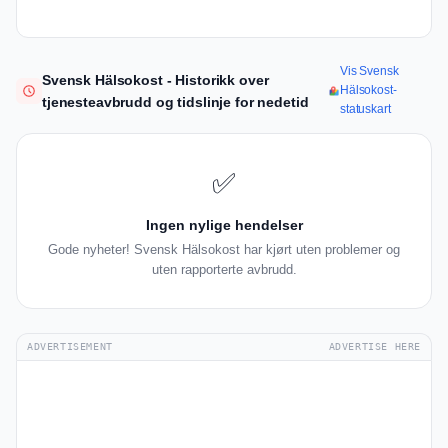
Vis Svensk
Svensk Hälsokost - Historikk over
Hälsokost-
tjenesteavbrudd og tidslinje for nedetid
statuskart
✅
Ingen nylige hendelser
Gode nyheter! Svensk Hälsokost har kjørt uten problemer og
uten rapporterte avbrudd.
ADVERTISEMENT
ADVERTISE HERE