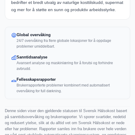
bedrifter et bredt utvalg av naturlige kosttilskudd, supermat
og mer for å støtte en sunn og produktiv arbeidsstyrke.
Global overvåking
24/7 overvåking fra flere globale lokasjoner for å oppdage
problemer umiddelbart.
Sanntidsanalyse
Avansert analyse og maskinlæring for å forutsi og forhindre
avbrudd.
Fellesskapsrapporter
Brukerrapporterte problemer kombinert med automatisert
overvåking for full dækning.
Denne siden viser den gjeldende statusen til Svensk Hälsokost basert
på sanntidsovervåking og brukerrapporter. Vi sporer svartider, nedetid
og redusert ytelse, slik at du alltid vet om Svensk Hälsokost er nede
eller har problemer. Rapporter samles inn fra brukere over hele verden
og vårt eget utviklede automatiserte skanningssystem, og oppdateres