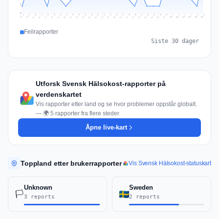
1
0
Jul 15
Jul 18
Jul 31
Jul 21
Jul 24
Jul 11
Jul 14
Jul 27
Jul 30
Jul 17
Jul 20
Jul 23
Jul 10
Jul 13
Jul 26
Jul 29
Jul 16
Jul 19
Jul 22
Jul 12
Jul 25
Jul 28
Aug 1
Aug 4
Jul 9
Aug 3
Jul 8
Aug 6
Aug 2
Aug 5
Feilrapporter
Siste 30 dager
Utforsk Svensk Hälsokost-rapporter på
verdenskartet
Vis rapporter etter land og se hvor problemer oppstår globalt.
— 🌍 5 rapporter fra flere steder
Åpne live-kart
Toppland etter brukerrapporter
Vis Svensk Hälsokost-statuskart
Unknown
Sweden
🏳️
3 reports
2 reports