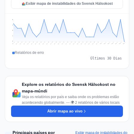
Exibir mapa de instabilidades do Svensk Hälsokost
5
4
3
1
0
Jul 16
Jul 19
Jul 22
Jul 25
Jul 12
Jul 15
Jul 28
Jul 31
Jul 18
Jul 21
Jul 24
Jul 11
Jul 14
Jul 27
Jul 30
Jul 17
Jul 20
Jul 23
Jul 10
Jul 13
Jul 26
Jul 29
Aug 2
Aug 5
Aug 1
Aug 4
Jul 9
Aug 7
Aug 3
Aug 6
Relatórios de erro
Últimos 30 Dias
Explore os relatórios do Svensk Hälsokost no
mapa-múndi
Veja os relatórios por país e saiba onde os problemas estão
acontecendo globalmente. — 🌍 2 relatórios de vários locais
Abrir mapa ao vivo
Principais países por
Exibir mapa de instabilidades do