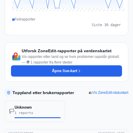
1
0
Jul 15
Jul 18
Jul 31
Jul 21
Jul 24
Jul 11
Jul 14
Jul 27
Jul 30
Jul 17
Jul 20
Jul 23
Jul 10
Jul 13
Jul 26
Jul 29
Jul 16
Jul 19
Jul 22
Jul 12
Jul 25
Jul 28
Aug 1
Aug 4
Jul 9
Aug 3
Jul 8
Aug 6
Aug 2
Aug 5
Feilrapporter
Siste 30 dager
Utforsk ZoneEdit-rapporter på verdenskartet
Vis rapporter etter land og se hvor problemer oppstår globalt.
— 🌍 1 rapporter fra flere steder
Åpne live-kart
Toppland etter brukerrapporter
Vis ZoneEdit-statuskart
Unknown
🏳️
1 reports