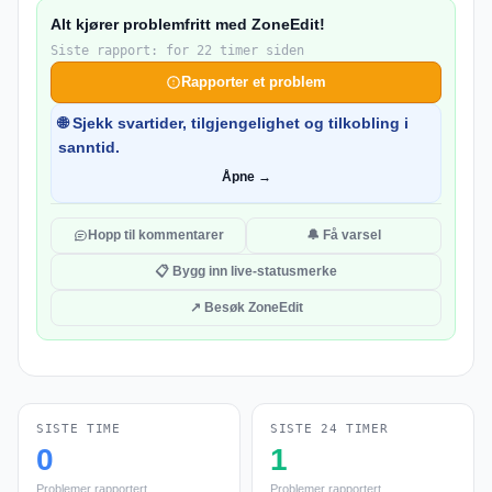
Alt kjører problemfritt med ZoneEdit!
Siste rapport: for 22 timer siden
Rapporter et problem
🌐 Sjekk svartider, tilgjengelighet og tilkobling i
sanntid.
Åpne →
Hopp til kommentarer
🔔 Få varsel
📋 Bygg inn live-statusmerke
↗ Besøk ZoneEdit
SISTE TIME
SISTE 24 TIMER
0
1
Problemer rapportert
Problemer rapportert