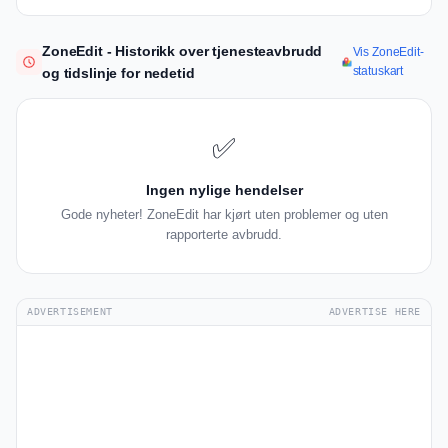
ZoneEdit - Historikk over tjenesteavbrudd
Vis ZoneEdit-
statuskart
og tidslinje for nedetid
✅
Ingen nylige hendelser
Gode nyheter! ZoneEdit har kjørt uten problemer og uten
rapporterte avbrudd.
ADVERTISEMENT
ADVERTISE HERE