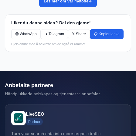
Les mer om vår metode
Liker du denne siden? Del den gjerne!
🟢 WhatsApp
✈️ Telegram
𝕏 Share
📋 Kopier lenke
Hjelp andre med å bekrefte om de også er rammet.
Anbefalte partnere
Håndplukkede selskaper og tjenester vi anbefaler.
LiveSEO
Partner
Turn your search data into more organic traffic