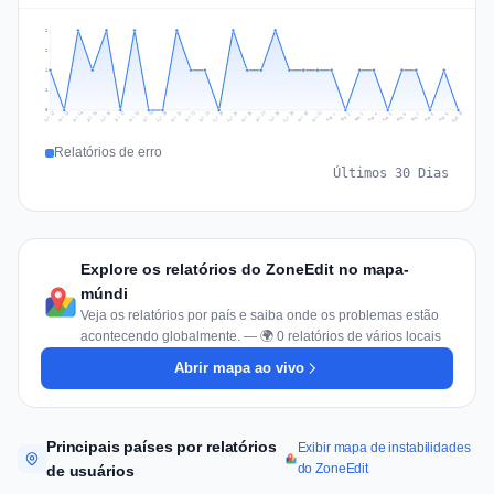
2
2
1
1
0
Jul 19
Jul 22
Jul 25
Jul 12
Jul 28
Aug 10
Jul 15
Jul 18
Jul 31
Jul 21
Jul 24
Jul 27
Jul 14
Jul 17
Jul 30
Jul 20
Jul 23
Jul 26
Jul 13
Jul 16
Jul 29
Aug 5
Aug 8
Aug 1
Aug 4
Aug 7
Aug 3
Aug 6
Aug 9
Aug 2
Relatórios de erro
Últimos 30 Dias
Explore os relatórios do ZoneEdit no mapa-
múndi
Veja os relatórios por país e saiba onde os problemas estão
acontecendo globalmente. — 🌍 0 relatórios de vários locais
Abrir mapa ao vivo
Principais países por relatórios
Exibir mapa de instabilidades
do ZoneEdit
de usuários