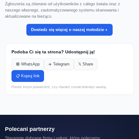
Zgłoszenia są zbierane od użytkowników z całego świata oraz z
naszego własnego, zautomatyzowanego systemu skanowania i
aktualizowane na bieżąco.
Dowiedz się więcej o naszej metodzie
Podoba Ci się ta strona? Udostępnij ją!
🟢 WhatsApp
✈️ Telegram
𝕏 Share
📋 Kopiuj link
Pomóż innym potwierdzić, czy również zostali dotknięci awarią.
Polecani partnerzy
Starannie dobrane firmy i usługi, które polecamy.