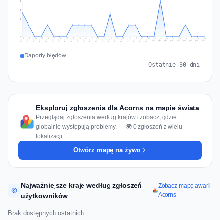
3
2
2
1
0
Jul 18
Jul 21
Jul 24
Jul 11
Jul 27
Jul 14
Jul 17
Jul 30
Jul 20
Jul 23
Jul 26
Jul 13
Jul 16
Jul 29
Jul 19
Jul 22
Jul 25
Jul 12
Jul 15
Jul 28
Jul 31
Aug 4
Aug 7
Aug 3
Aug 6
Aug 9
Aug 2
Aug 5
Aug 8
Aug 1
Raporty błędów
Ostatnie 30 dni
Eksploruj zgłoszenia dla Acorns na mapie świata
Przeglądaj zgłoszenia według krajów i zobacz, gdzie
globalnie występują problemy. — 🌍 0 zgłoszeń z wielu
lokalizacji
Otwórz mapę na żywo
Najważniejsze kraje według zgłoszeń
Zobacz mapę awarii
Acorns
użytkowników
Brak dostępnych ostatnich