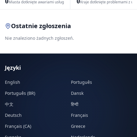
0
0
Miasta dotknięte awariami usług
Kraje dotknięte problemami z us
Leaflet
|
© OpenStreetMap contributors
Ostatnie zgłoszenia
Nie znaleziono żadnych zgłoszeń.
Języki
English
Português
Português (BR)
Dansk
中文
हिन्दी
Deutsch
Français
Français (CA)
Greece