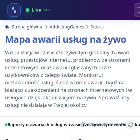
Live
Strona główna
AddictingGames
Status
Mapa awarii usług na żywo
Wizualizacja w czasie rzeczywistym globalnych awarii
usług, przestojów internetu, problemów ze stronami
internetowymi oraz awarii zgłaszanych przez
użytkowników z całego świata. Monitoruj
niezawodność usług, śledź wzorce awarii i bądź na
bieżąco z zakłóceniami na stronach internetowych i w
usługach dzięki aktualizacjom na żywo. Sprawdź, czy
usługi nie działają w Twojej okolicy.
Raporty o awariach usług w czasie rzeczywistym według lokal
2026-08-06 10:27:31
+
−