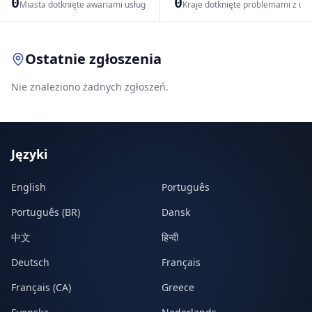
0
0
Miasta dotknięte awariami usług
Kraje dotknięte problemami z us
Leaflet
|
© OpenStreetMap contributors
Ostatnie zgłoszenia
Nie znaleziono żadnych zgłoszeń.
Języki
English
Português
Português (BR)
Dansk
中文
हिन्दी
Deutsch
Français
Français (CA)
Greece