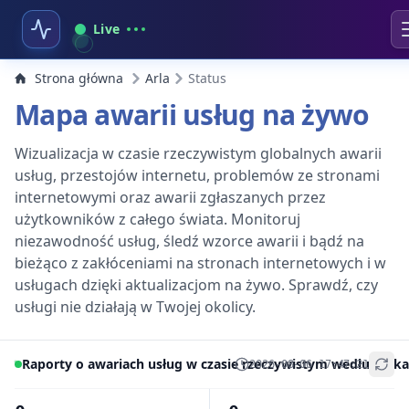
Live
Strona główna
Arla
Status
Mapa awarii usług na żywo
Wizualizacja w czasie rzeczywistym globalnych awarii
usług, przestojów internetu, problemów ze stronami
internetowymi oraz awarii zgłaszanych przez
użytkowników z całego świata. Monitoruj
niezawodność usług, śledź wzorce awarii i bądź na
bieżąco z zakłóceniami na stronach internetowych i w
usługach dzięki aktualizacjom na żywo. Sprawdź, czy
usługi nie działają w Twojej okolicy.
Raporty o awariach usług w czasie rzeczywistym według lokal
2026-08-06 17:47:21
+
−