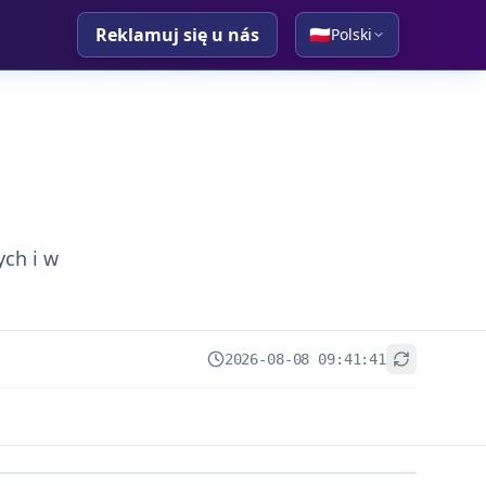
Reklamuj się u nás
🇵🇱
Polski
ych i w
2026-08-08 09:41:41
+
−
Leaflet
|
© OpenStreetMap contributors