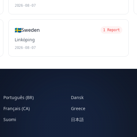
2026-08-07
🇸🇪
Sweden
1 Report
Linköping
2026-08-07
Português (BR)
Dansk
Français (CA)
Greece
Suomi
日本語