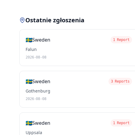
Ostatnie zgłoszenia
🇸🇪
Sweden
1 Report
Falun
2026-08-08
🇸🇪
Sweden
3 Reports
Gothenburg
2026-08-08
🇸🇪
Sweden
1 Report
Uppsala