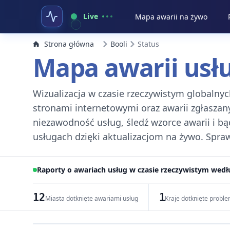
Live
Mapa awarii na żywo
Strona główna
Booli
Status
Mapa awarii usł
Wizualizacja w czasie rzeczywistym globalnyc
stronami internetowymi oraz awarii zgłaszan
niezawodność usług, śledź wzorce awarii i bą
usługach dzięki aktualizacjom na żywo. Sprawd
Raporty o awariach usług w czasie rzeczywistym wedłu
12
1
Miasta dotknięte awariami usług
Kraje dotknięte probl