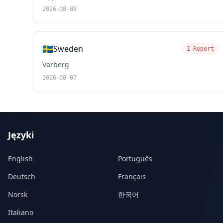
2026-08-08
🇸🇪
Sweden
1 Report
Varberg
2026-08-07
Języki
English
Português
Deutsch
Français
Norsk
한국어
Italiano