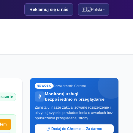
Reklamuj się u nás
🇵🇱
Polski
Rozszerzenie Chrome
NOWOŚĆ
Monitoruj usługi
prawnie
bezpośrednio w przeglądarce
Zainstaluj nasze zaktualizowane rozszerzenie i
otrzymuj szybkie powiadomienia o awariach bez
opuszczania przeglądanej strony.
blem
Dodaj do Chrome — Za darmo