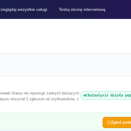
rzeglądaj wszystkie usługi
Testuj stronę internetową
tireweb Status nie rejestruje żadnych bieżących
Chainalysis działa po
alysis otrzymał 2 zgłoszeń od użytkowników, z
Zgłoś pro