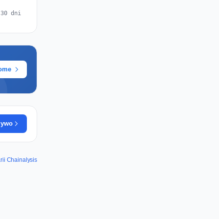
 30 dni
rome
żywo
ii Chainalysis