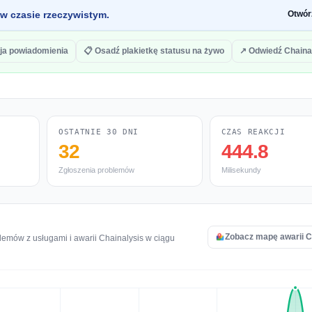
 w czasie rzeczywistym.
Otwór
ja powiadomienia
📋 Osadź plakietkę statusu na żywo
↗ Odwiedź Chaina
OSTATNIE 30 DNI
CZAS REAKCJI
32
444.8
Zgłoszenia problemów
Milisekundy
Zobacz mapę awarii C
emów z usługami i awarii Chainalysis w ciągu