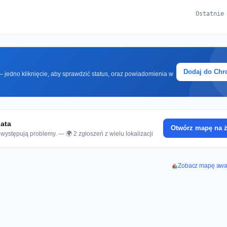
Ostatnie
Dodaj do Ch
 jedno kliknięcie, aby sprawdzić status, oraz powiadomienia w
iata
Otwórz mapę na 
występują problemy. — 🌍 2 zgłoszeń z wielu lokalizacji
Zobacz mapę awar