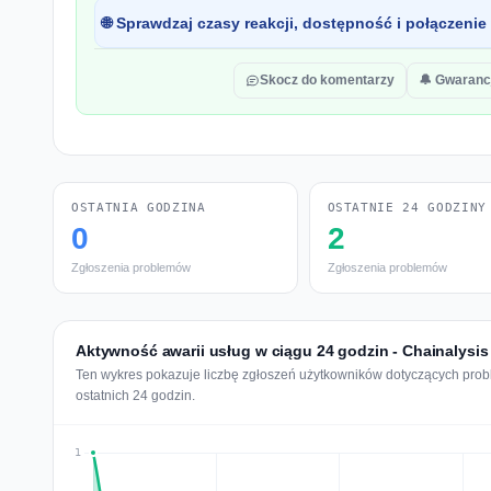
🌐 Sprawdzaj czasy reakcji, dostępność i połączenie
Skocz do komentarzy
🔔 Gwaranc
OSTATNIA GODZINA
OSTATNIE 24 GODZINY
0
2
Zgłoszenia problemów
Zgłoszenia problemów
Aktywność awarii usług w ciągu 24 godzin - Chainalysis
Ten wykres pokazuje liczbę zgłoszeń użytkowników dotyczących probl
ostatnich 24 godzin.