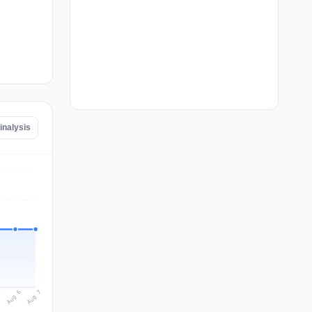
inalysis
Aug 7
Aug 6
5