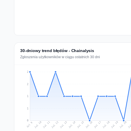
30-dniowy trend błędów - Chainalysis
Zgłoszenia użytkowników w ciągu ostatnich 30 dni
2
2
1
1
0
Jul 18
Ju
Jul 11
Jul 14
Jul 17
Jul 20
Jul 10
Jul 13
Jul 16
Jul 19
Jul 12
Jul 15
Jul 9