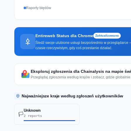
Raporty błędów
Entireweb Status dla Chrome
Zaktualizowano
Śledź swoje ulubione usługi bezpośrednio w przeglądarce —
czasie rzeczywistym, gdy coś przestanie działać.
Eksploruj zgłoszenia dla Chainalysis na mapie św
Przeglądaj zgłoszenia według krajów i zobacz, gdzie globalnie 
Najważniejsze kraje według zgłoszeń użytkowników
Unknown
🏳️
2 reports