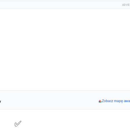
ADVE
w
Zobacz mapę awar
✅