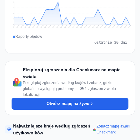
3
2
2
1
0
Jul 16
Jul 19
Jul 22
Jul 25
Jul 12
Jul 15
Jul 28
Jul 31
Jul 18
Jul 21
Jul 24
Jul 11
Jul 14
Jul 27
Jul 30
Jul 17
Jul 20
Jul 23
Jul 10
Jul 13
Jul 26
Jul 29
Aug 2
Aug 5
Aug 1
Aug 4
Jul 9
Aug 7
Aug 3
Aug 6
Raporty błędów
Ostatnie 30 dni
Eksploruj zgłoszenia dla Checkmarx na mapie
świata
Przeglądaj zgłoszenia według krajów i zobacz, gdzie
globalnie występują problemy. — 🌍 1 zgłoszeń z wielu
lokalizacji
Otwórz mapę na żywo
Najważniejsze kraje według zgłoszeń
Zobacz mapę awarii
Checkmarx
użytkowników