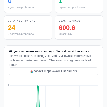
0
1
Zgłoszenia problemów
Zgłoszenia problemów
OSTATNIE 30 DNI
CZAS REAKCJI
24
600.6
Zgłoszenia problemów
Milisekundy
Aktywność awarii usług w ciągu 24 godzin - Checkmarx
Ten wykres pokazuje liczbę zgłoszeń użytkowników dotyczących
problemów z usługami i awarii Checkmarx w ciągu ostatnich 24
godzin.
Zobacz mapę awarii Checkmarx