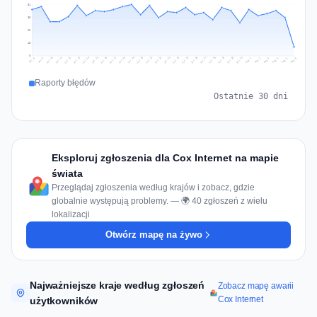
51
38
26
13
0
Jul 15
Jul 18
Jul 31
Jul 21
Jul 24
Jul 11
Jul 14
Jul 27
Jul 30
Jul 17
Jul 20
Jul 23
Jul 10
Jul 13
Jul 26
Jul 29
Jul 16
Jul 19
Jul 22
Jul 12
Jul 25
Jul 28
Aug 1
Aug 4
Jul 9
Aug 3
Jul 8
Aug 6
Aug 2
Aug 5
Raporty błędów
Ostatnie 30 dni
Eksploruj zgłoszenia dla Cox Internet na mapie
świata
Przeglądaj zgłoszenia według krajów i zobacz, gdzie
globalnie występują problemy. — 🌍 40 zgłoszeń z wielu
lokalizacji
Otwórz mapę na żywo
Najważniejsze kraje według zgłoszeń
Zobacz mapę awarii
Cox Internet
użytkowników