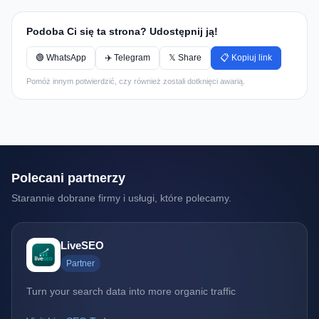
Podoba Ci się ta strona? Udostępnij ją!
🟢 WhatsApp
✈️ Telegram
𝕏 Share
📋 Kopiuj link
Pomóż innym potwierdzić, czy również zostali dotknięci awarią.
Polecani partnerzy
Starannie dobrane firmy i usługi, które polecamy.
LiveSEO
Partner
Turn your search data into more organic traffic