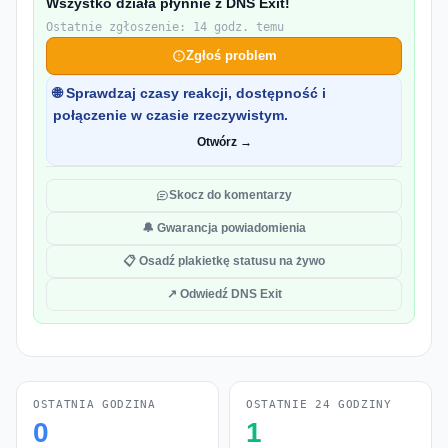
Wszystko działa płynnie z DNS Exit!
Ostatnie zgłoszenie: 14 godz. temu
Zgłoś problem
🌐 Sprawdzaj czasy reakcji, dostępność i
połączenie w czasie rzeczywistym.
Otwórz →
Skocz do komentarzy
🔔 Gwarancja powiadomienia
📋 Osadź plakietkę statusu na żywo
↗ Odwiedź DNS Exit
OSTATNIA GODZINA
OSTATNIE 24 GODZINY
0
1