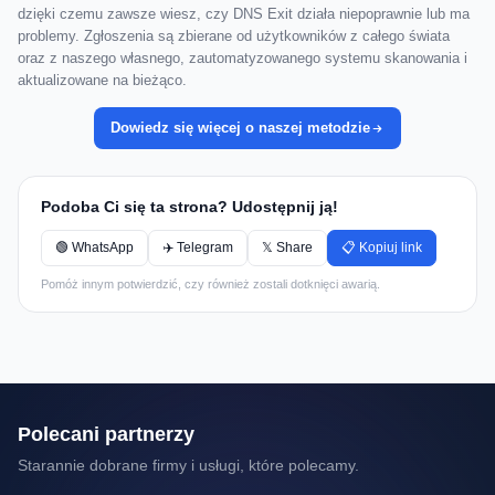
dzięki czemu zawsze wiesz, czy DNS Exit działa niepoprawnie lub ma
problemy. Zgłoszenia są zbierane od użytkowników z całego świata
oraz z naszego własnego, zautomatyzowanego systemu skanowania i
aktualizowane na bieżąco.
Dowiedz się więcej o naszej metodzie
Podoba Ci się ta strona? Udostępnij ją!
🟢 WhatsApp
✈️ Telegram
𝕏 Share
📋 Kopiuj link
Pomóż innym potwierdzić, czy również zostali dotknięci awarią.
Polecani partnerzy
Starannie dobrane firmy i usługi, które polecamy.