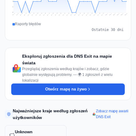
1
1
0
Jul 15
Jul 18
Jul 31
Jul 21
Jul 24
Jul 11
Jul 14
Jul 27
Jul 30
Jul 17
Jul 20
Jul 23
Jul 10
Jul 13
Jul 26
Jul 29
Jul 16
Jul 19
Jul 22
Jul 12
Jul 25
Jul 28
Aug 1
Aug 4
Jul 9
Aug 3
Jul 8
Aug 6
Aug 2
Aug 5
Raporty błędów
Ostatnie 30 dni
Eksploruj zgłoszenia dla DNS Exit na mapie
świata
Przeglądaj zgłoszenia według krajów i zobacz, gdzie
globalnie występują problemy. — 🌍 1 zgłoszeń z wielu
lokalizacji
Otwórz mapę na żywo
Najważniejsze kraje według zgłoszeń
Zobacz mapę awarii
DNS Exit
użytkowników
Unknown
🏳️