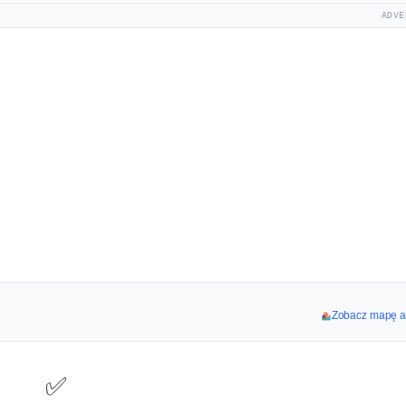
ADVE
Zobacz mapę aw
✅