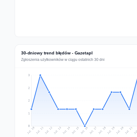
30-dniowy trend błędów - Gazetapl
Zgłoszenia użytkowników w ciągu ostatnich 30 dni
3
2
2
1
0
Jul 19
Ju
Jul 12
Jul 15
Jul 18
Jul 21
Jul 11
Jul 14
Jul 17
Jul 20
Jul 10
Jul 13
Jul 16