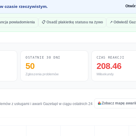
 w czasie rzeczywistym.
Otwór
ancja powiadomienia
📋 Osadź plakietkę statusu na żywo
↗ Odwiedź Gaz
OSTATNIE 30 DNI
CZAS REAKCJI
50
208.46
Zgłoszenia problemów
Milisekundy
Zobacz mapę awarii
emów z usługami i awarii Gazetapl w ciągu ostatnich 24