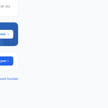
 30 dni
rome
żywo
arii Gazetapl