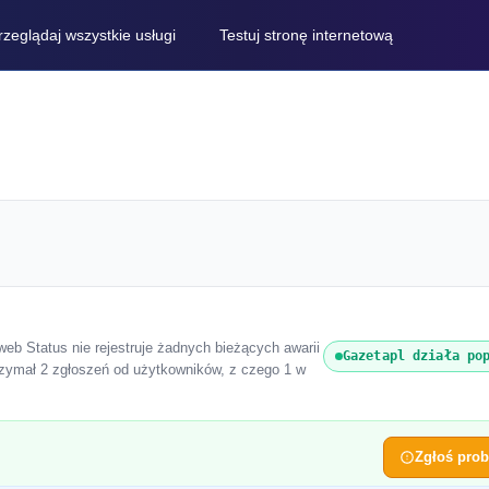
rzeglądaj wszystkie usługi
Testuj stronę internetową
eweb Status nie rejestruje żadnych bieżących awarii
Gazetapl działa po
rzymał 2 zgłoszeń od użytkowników, z czego 1 w
Zgłoś pro