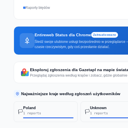
Raporty błędów
Entireweb Status dla Chrome
Zaktualizowano
Śledź swoje ulubione usługi bezpośrednio w przeglądarce —
czasie rzeczywistym, gdy coś przestanie działać.
Eksploruj zgłoszenia dla Gazetapl na mapie świat
Przeglądaj zgłoszenia według krajów i zobacz, gdzie globalnie 
Najważniejsze kraje według zgłoszeń użytkowników
Poland
Unknown
🏳️
🏳️
1 reports
1 reports