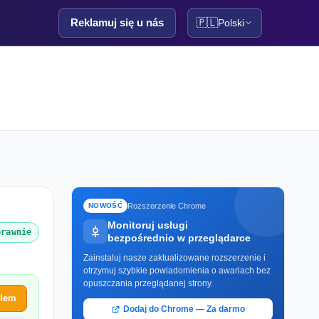
Reklamuj się u nás
🇵🇱
Polski
Rozszerzenie Chrome
NOWOŚĆ
Monitoruj usługi
prawnie
bezpośrednio w przeglądarce
Zainstaluj nasze zaktualizowane rozszerzenie i
otrzymuj szybkie powiadomienia o awariach bez
opuszczania przeglądanej strony.
blem
Dodaj do Chrome — Za darmo