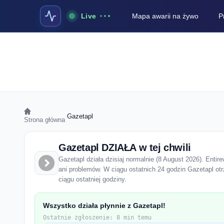
Live
Mapa awarii na żywo
P
›
Gazetapl
Strona główna
Gazetapl DZIAŁA w tej chwili
Gazetapl działa dzisiaj normalnie (8 August 2026). Entir
ani problemów. W ciągu ostatnich 24 godzin Gazetapl ot
ciągu ostatniej godziny.
Wszystko działa płynnie z Gazetapl!
Ostatnie zgłoszenie: 8 min temu