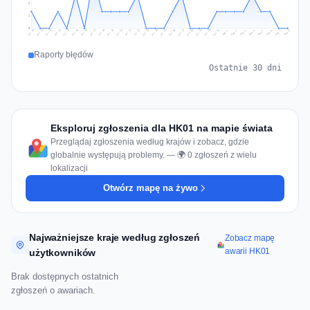
2
1
0
Jul 17
Jul 20
Jul 23
Jul 10
Jul 26
Jul 13
Jul 16
Jul 29
Jul 19
Jul 22
Jul 25
Jul 12
Jul 15
Jul 28
Jul 31
Jul 18
Jul 21
Jul 24
Jul 11
Jul 14
Jul 27
Jul 30
Aug 3
Aug 6
Aug 2
Aug 5
Aug 8
Aug 1
Aug 4
Aug 7
Raporty błędów
Ostatnie 30 dni
Eksploruj zgłoszenia dla HK01 na mapie świata
Przeglądaj zgłoszenia według krajów i zobacz, gdzie
globalnie występują problemy. — 🌍 0 zgłoszeń z wielu
lokalizacji
Otwórz mapę na żywo
Najważniejsze kraje według zgłoszeń
Zobacz mapę
awarii HK01
użytkowników
Brak dostępnych ostatnich
zgłoszeń o awariach.