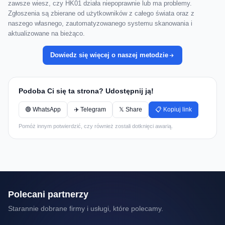
zawsze wiesz, czy HK01 działa niepoprawnie lub ma problemy.
Zgłoszenia są zbierane od użytkowników z całego świata oraz z
naszego własnego, zautomatyzowanego systemu skanowania i
aktualizowane na bieżąco.
Dowiedz się więcej o naszej metodzie
Podoba Ci się ta strona? Udostępnij ją!
🟢 WhatsApp
✈️ Telegram
𝕏 Share
📋 Kopiuj link
Pomóż innym potwierdzić, czy również zostali dotknięci awarią.
Polecani partnerzy
Starannie dobrane firmy i usługi, które polecamy.