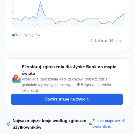
9
7
5
2
0
Jul 16
Jul 19
Jul 22
Jul 25
Jul 12
Jul 15
Jul 28
Jul 31
Jul 18
Jul 21
Jul 24
Jul 11
Jul 14
Jul 27
Jul 30
Jul 17
Jul 20
Jul 23
Jul 10
Jul 13
Jul 26
Jul 29
Aug 2
Aug 5
Aug 1
Aug 4
Jul 9
Aug 7
Aug 3
Aug 6
Raporty błędów
Ostatnie 30 dni
Eksploruj zgłoszenia dla Jyske Bank na mapie
świata
Przeglądaj zgłoszenia według krajów i zobacz, gdzie
globalnie występują problemy. — 🌍 5 zgłoszeń z wielu
lokalizacji
Otwórz mapę na żywo
Najważniejsze kraje według zgłoszeń
Zobacz mapę awarii
Jyske Bank
użytkowników