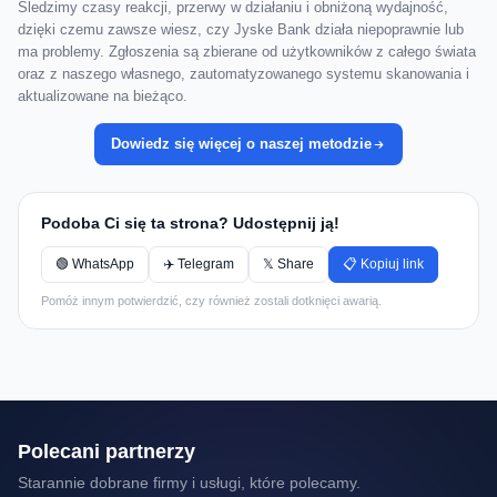
Śledzimy czasy reakcji, przerwy w działaniu i obniżoną wydajność,
dzięki czemu zawsze wiesz, czy Jyske Bank działa niepoprawnie lub
ma problemy. Zgłoszenia są zbierane od użytkowników z całego świata
oraz z naszego własnego, zautomatyzowanego systemu skanowania i
aktualizowane na bieżąco.
Dowiedz się więcej o naszej metodzie
Podoba Ci się ta strona? Udostępnij ją!
🟢 WhatsApp
✈️ Telegram
𝕏 Share
📋 Kopiuj link
Pomóż innym potwierdzić, czy również zostali dotknięci awarią.
Polecani partnerzy
Starannie dobrane firmy i usługi, które polecamy.