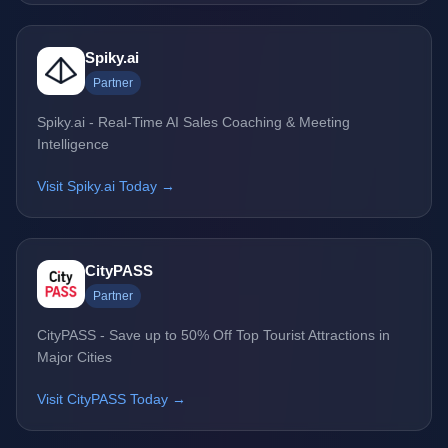
Spiky.ai
Partner
Spiky.ai - Real-Time AI Sales Coaching & Meeting
Intelligence
Visit Spiky.ai Today →
CityPASS
Partner
CityPASS - Save up to 50% Off Top Tourist Attractions in
Major Cities
Visit CityPASS Today →