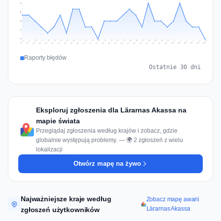
6
5
3
2
0
Jul 15
Jul 18
Jul 31
Jul 21
Jul 24
Jul 11
Jul 14
Jul 27
Jul 30
Jul 17
Jul 20
Jul 23
Jul 10
Jul 13
Jul 26
Jul 29
Jul 16
Jul 19
Jul 22
Jul 12
Jul 25
Jul 28
Aug 1
Aug 4
Jul 9
Aug 3
Jul 8
Aug 6
Aug 2
Aug 5
Raporty błędów
Ostatnie 30 dni
Eksploruj zgłoszenia dla Lärarnas Akassa na
mapie świata
Przeglądaj zgłoszenia według krajów i zobacz, gdzie
globalnie występują problemy. — 🌍 2 zgłoszeń z wielu
lokalizacji
Otwórz mapę na żywo
Najważniejsze kraje według
Zobacz mapę awarii
Lärarnas Akassa
zgłoszeń użytkowników