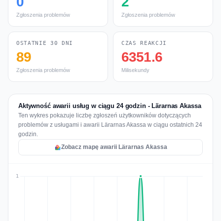
0
2
Zgłoszenia problemów
Zgłoszenia problemów
OSTATNIE 30 DNI
CZAS REAKCJI
89
6351.6
Zgłoszenia problemów
Milisekundy
Aktywność awarii usług w ciągu 24 godzin - Lärarnas Akassa
Ten wykres pokazuje liczbę zgłoszeń użytkowników dotyczących
problemów z usługami i awarii Lärarnas Akassa w ciągu ostatnich 24
godzin.
Zobacz mapę awarii Lärarnas Akassa