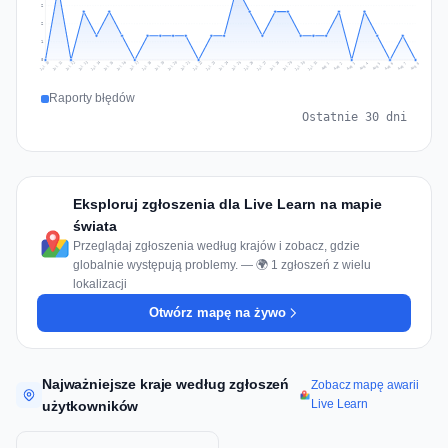
2
2
1
0
Jul 17
Jul 20
Jul 23
Jul 10
Jul 26
Jul 13
Jul 16
Jul 29
Jul 19
Jul 22
Jul 25
Jul 12
Jul 15
Jul 28
Jul 31
Jul 18
Jul 21
Jul 24
Jul 11
Jul 14
Jul 27
Jul 30
Aug 3
Aug 6
Aug 2
Aug 5
Aug 8
Aug 1
Aug 4
Aug 7
Raporty błędów
Ostatnie 30 dni
Eksploruj zgłoszenia dla Live Learn na mapie
świata
Przeglądaj zgłoszenia według krajów i zobacz, gdzie
globalnie występują problemy. — 🌍 1 zgłoszeń z wielu
lokalizacji
Otwórz mapę na żywo
Najważniejsze kraje według zgłoszeń
Zobacz mapę awarii
Live Learn
użytkowników