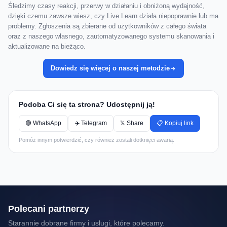
Śledzimy czasy reakcji, przerwy w działaniu i obniżoną wydajność,
dzięki czemu zawsze wiesz, czy Live Learn działa niepoprawnie lub ma
problemy. Zgłoszenia są zbierane od użytkowników z całego świata
oraz z naszego własnego, zautomatyzowanego systemu skanowania i
aktualizowane na bieżąco.
Dowiedz się więcej o naszej metodzie
Podoba Ci się ta strona? Udostępnij ją!
🟢 WhatsApp
✈️ Telegram
𝕏 Share
📋 Kopiuj link
Pomóż innym potwierdzić, czy również zostali dotknięci awarią.
Polecani partnerzy
Starannie dobrane firmy i usługi, które polecamy.