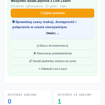
Wszystko działa płynnie z Live Learn!
Ostatnie zgłoszenie: 23 godz. temu
Zgłoś problem
🌐 Sprawdzaj czasy reakcji, dostępność i
połączenie w czasie rzeczywistym.
Otwórz →
Skocz do komentarzy
🔔 Gwarancja powiadomienia
📋 Osadź plakietkę statusu na żywo
↗ Odwiedź Live Learn
OSTATNIA GODZINA
OSTATNIE 24 GODZINY
0
1