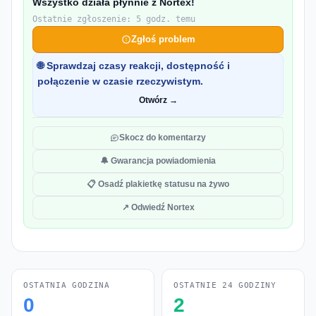
Wszystko działa płynnie z Nortex!
Ostatnie zgłoszenie: 5 godz. temu
Zgłoś problem
🌐 Sprawdzaj czasy reakcji, dostępność i
połączenie w czasie rzeczywistym.
Otwórz →
Skocz do komentarzy
🔔 Gwarancja powiadomienia
📋 Osadź plakietkę statusu na żywo
↗ Odwiedź Nortex
OSTATNIA GODZINA
OSTATNIE 24 GODZINY
0
2