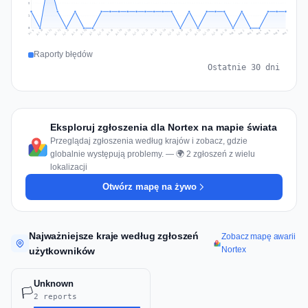
2
1
0
Jul 16
Jul 19
Jul 22
Jul 25
Jul 12
Jul 15
Jul 28
Jul 31
Jul 18
Jul 21
Jul 24
Jul 11
Jul 14
Jul 27
Jul 30
Jul 17
Jul 20
Jul 23
Jul 10
Jul 13
Jul 26
Jul 29
Aug 2
Aug 5
Aug 1
Aug 4
Jul 9
Aug 7
Aug 3
Aug 6
Raporty błędów
Ostatnie 30 dni
Eksploruj zgłoszenia dla Nortex na mapie świata
Przeglądaj zgłoszenia według krajów i zobacz, gdzie
globalnie występują problemy. — 🌍 2 zgłoszeń z wielu
lokalizacji
Otwórz mapę na żywo
Najważniejsze kraje według zgłoszeń
Zobacz mapę awarii
Nortex
użytkowników
Unknown
🏳️
2 reports