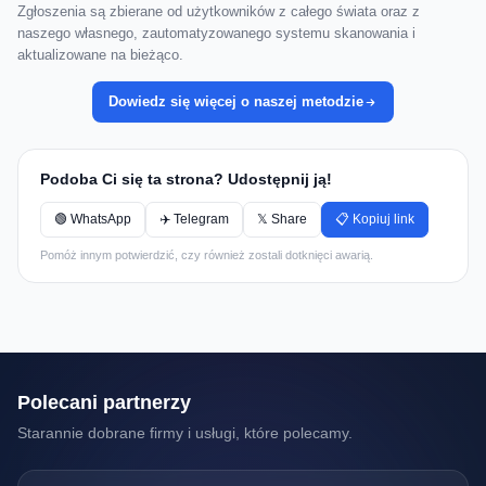
Zgłoszenia są zbierane od użytkowników z całego świata oraz z
naszego własnego, zautomatyzowanego systemu skanowania i
aktualizowane na bieżąco.
Dowiedz się więcej o naszej metodzie
Podoba Ci się ta strona? Udostępnij ją!
🟢 WhatsApp
✈️ Telegram
𝕏 Share
📋 Kopiuj link
Pomóż innym potwierdzić, czy również zostali dotknięci awarią.
Polecani partnerzy
Starannie dobrane firmy i usługi, które polecamy.